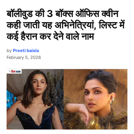
कुत्ते पालना Film Actor को पड़ा भारी
बॉलीवुड की 3 बॉक्स ऑफिस क्वीन
कही जाती यह अभिनेत्रियां, लिस्ट में
कई हैरान कर देने वाले नाम
by
Preeti baisla
February 5, 2026
Next Article
हम बात कर रहे हैं एक्टर (Film Actor) अरुणोदय सिंह की
जिन्होंने 13 दिसंबर 2016 को कनाडा की ली एल्टन से शादी की
थी। एक्टर ने भोपाल में ली एल्टन के साथ शाही शादी की थी।
लेकिन दुर्भाग्य से उनकी शादी 3 साल बाद ही खत्म हो गई और
उनका तलाक हो गया। खुद अरुणोदय ने अपने और ली एल्टन के