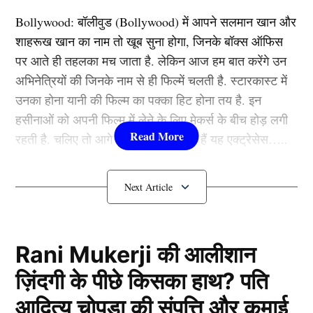
तलाक की वजह भी बताई थी।
Bollywood:
बॉलीवुड (
Bollywood)
में आपने सलमान खान और
शाहरूख खान का नाम तो खूब सुना होगा, जिनके बॉक्स ऑफिस
बॉलीवुड एक्टर (Film Actor) अरुणोदय सिंह का तलाक एक बेहद
पर आते ही तहलका मच जाता है. लेकिन आज हम बात करेंगे उन
अनोखी वजह से हुआ था। उनका रिश्ता किसी एक्स्ट्रा मैरिटल
अभिनेत्रियों की जिनके नाम से ही फिल्में चलती है. स्टारकास्ट में
अफेयर या आपसी मतभेद की वजह से नहीं बल्कि उनके कुत्तों की
उनका होना यानी की फिल्म का पक्का हिट होना तय है. इन
वजह से टूटा था।
हसीनाओं को अपनी फिल्म में लेने के लिए मेकर्स के बीच होड़ लगी
रहती है. चलिए तो आगे जानते हैं कौन-कौन हैं यह एक्ट्रेसेस…..
कुत्तों की वजह से एक्टर अरुणोदय का हुआ
तलाक
कौन हैं
Bollywood की यह हसीनाएं?
1.दीपिका पादुकोण ( Deepika
Padukone)
Rani Mukerji की आलीशान
ज़िंदगी के पीछे किसका हाथ? पति
लिस्ट में पहला नाम अभिनेत्री दीपिका पादुकोण का नाम शामिल हैं.
आदित्य चोपड़ा की संपत्ति और कमाई
एक्ट्रेस को बॉक्स ऑफिस की सुपरस्टार कही जाता है. दीपिका ने