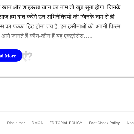
ा एक सीन सोशल मीडिया पर वायरल हो रहा है जिसमें आप
न खान और शाहरूख खान का नाम तो खूब सुना होगा, जिनके
ं. फरहाना ने कई बेहतरीन म्यूजिक एल्बम में काम किया है.
 हम बात करेंगे उन अभिनेत्रियों की जिनके नाम से ही
फिल्म का पक्का हिट होना तय है. इन हसीनाओं को अपनी फिल्म
तो आगे जानते हैं कौन-कौन हैं यह एक्ट्रेसेस…..
सीनाएं?
pika Padukone)
 शामिल हैं. एक्ट्रेस को बॉक्स ऑफिस की सुपरस्टार कही
ै. एक्ट्रेस ने अपने करियर की शुरूआत ‘ओम शांति ओम’
नहीं देखा. दीपिका अब तक ‘ये जवानी है दीवानी’, ‘चेन्नई
e
Disclaimer
DMCA
EDITORIAL POLICY
Fact Check Policy
Non-
जैसी कई ब्लॉकबस्टर फिल्में दे चुकी हैं. उनकी लोकप्रिय