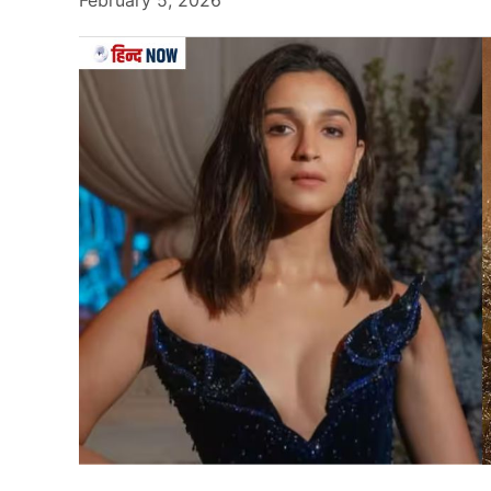
Farhana Bhatt
फरहाना भट्ट (Farhana Bhatt)
का जन्म 15 मार्च 1997
हुआ था. बचपन में ही उनके पिता का निधन हो जाने के ब
करने का साहस दिया. अभिनय की दुनिया में प्रवेश करने 
अनुपम खेर के एक्टिंग स्कूल से प्रशिक्षण लिया.
Also Read….
40 साल की एक्ट्रेस की खुशियां बदलीं ग
फरहाना का करियर
उनकी पहली फिल्म “सनशाइन म्यूजिक टूर्स एंड ट्रैवल्स”