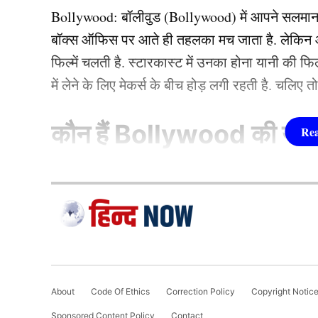
(2018) और “नोटबुक” (2019) से मिली. लैला मजनू क
Bollywood:
बॉलीवुड (
Bollywood)
में आपने सलमा
फरहाना (Farhana Bhatt)
को आसानी से पहचान सकते है
बॉक्स ऑफिस पर आते ही तहलका मच जाता है. लेकिन आज
फरहाना एक बेहतरीन डांसर भी हैं.
फिल्में चलती है. स्टारकास्ट में उनका होना यानी की 
में लेने के लिए मेकर्स के बीच होड़ लगी रहती है. चलिए 
भट्ट पर बरसे सलमान खान
कौन हैं
Bollywood की यह ह
1.दीपिका पादुकोण ( Dee
लिस्ट में पहला नाम अभिनेत्री दीपिका पादुकोण का नाम
जाता है. दीपिका ने इंडस्ट्री को कई हिट फिल्में दी ह
(2007) से की थी. इसके बाद उन्होंने कभी पीछे मुड़ कर 
About
Code Of Ethics
Correction Policy
Copyright Notic
एक्सप्रेस’, ‘पद्मावत’, ‘बाजीराव मस्तानी’, और ‘पिकू’ 
Sponsored Content Policy
Contact