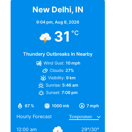
New Delhi, IN
9:04 pm,
Aug 8, 2026
31
°C
Thundery Outbreaks In Nearby
Wind Gust:
10 mph
Clouds:
27%
Visibility:
9 km
Sunrise:
5:46 am
Sunset:
7:06 pm
67 %
1000 mb
7 mph
Hourly Forecast
12:00 am
29
°
/
30
°