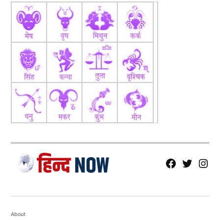
fb
Tw
tw
About