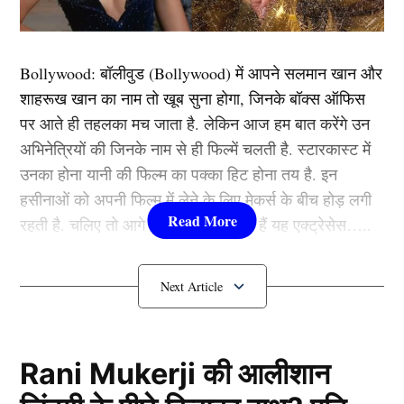
में आंकी जाती है.
Bollywood:
बॉलीवुड (
Bollywood)
में आपने सलमान खान और
Also read…
विराट कोहली के नक्शे कदम पर चला ये स्टार
शाहरूख खान का नाम तो खूब सुना होगा, जिनके बॉक्स ऑफिस
खिलाड़ी, करोड़ों में खरीद डाली अपनी टीम
पर आते ही तहलका मच जाता है. लेकिन आज हम बात करेंगे उन
अभिनेत्रियों की जिनके नाम से ही फिल्में चलती है. स्टारकास्ट में
‘मन्नत’ से लेकर दुबई के विला तक
उनका होना यानी की फिल्म का पक्का हिट होना तय है. इन
हसीनाओं को अपनी फिल्म में लेने के लिए मेकर्स के बीच होड़ लगी
शाहरुख खान (Shah Rukh khan)
का मुंबई स्थित बंगला
रहती है. चलिए तो आगे जानते हैं कौन-कौन हैं यह एक्ट्रेसेस…..
‘मन्नत’ ही करोड़ों की कीमत का है और यह मुंबई के सबसे महंगे
घरों में गिना जाता है। इसके अलावा दुबई में उनका पाम जुमेराह
कौन हैं
Bollywood की यह हसीनाएं?
विला है, जिसकी कीमत करीब 100 करोड़ रुपये बताई जाती है।
वहीं लंदन और लॉस एंजिल्स में भी उनके शानदार प्रॉपर्टी कलेक्शन
1.दीपिका पादुकोण ( Deepika
हैं.
Padukone)
Rani Mukerji की आलीशान
ब्रांड्स और एंडोर्समेंट्स की कमाई