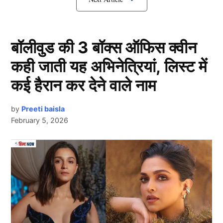
बॉलीवुड की 3 बॉक्स ऑफिस क्वीन
कही जाती यह अभिनेत्रियां, लिस्ट में
कई हैरान कर देने वाले नाम
by
Preeti baisla
February 5, 2026
Shah Rukh Khan
रिपोर्ट्स के मुताबिक
शाहरुख खान (Shah Rukh khan)
की कुल
Next Article
संपत्ति लगभग 6000 करोड़ रुपये से भी अधिक है। उनकी कमाई
का सबसे बड़ा स्रोत फिल्में, ब्रांड एंडोर्समेंट्स और आईपीएल टीम
कोलकाता नाइट राइडर्स है. इसके अलावा दुबई, लंदन और मुंबई में
उनके पास लग्जरी विला और बंगले हैं, जिनकी कीमत अरबों रुपये