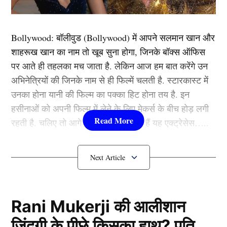
बता दें ये बात तब कि है जब सारा (Sara Ali Khan) ने बॉलीवुड
में डेब्यू किया था। तब वह महज 16 साल कि थी। 16 की उम्र में
Bollywood:
बॉलीवुड (
Bollywood)
में आपने सलमान खान और
सारा को बॉलीवुड के एक मशहूर डायरेक्टर ने कोर्ट में घसीटा था
शाहरूख खान का नाम तो खूब सुना होगा, जिनके बॉक्स ऑफिस
और उन पर कई आरोप लगाए थे।
पर आते ही तहलका मच जाता है. लेकिन आज हम बात करेंगे उन
अभिनेत्रियों की जिनके नाम से ही फिल्में चलती है. स्टारकास्ट में
आइए बताते हैं क्या था पूरा मामला?
उनका होना यानी की फिल्म का पक्का हिट होना तय है. इन
हसीनाओं को अपनी फिल्म में लेने के लिए मेकर्स के बीच होड़ लगी
रहती है. चलिए तो आगे जानते हैं कौन-कौन हैं यह एक्ट्रेसेस…..
कौन हैं
Bollywood की यह हसीनाएं?
1.दीपिका पादुकोण ( Deepika
Padukone)
Rani Mukerji की आलीशान
ज़िंदगी के पीछे किसका हाथ? पति