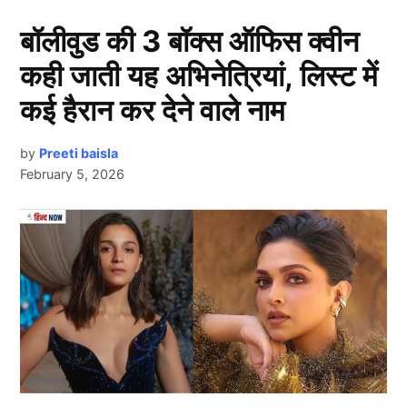
1.हार्दिक पांड्या
बॉलीवुड की 3 बॉक्स ऑफिस क्वीन
कही जाती यह अभिनेत्रियां, लिस्ट में
कई हैरान कर देने वाले नाम
by
Preeti baisla
February 5, 2026
Hardik Pandya
Next Article
इस लिस्ट में सबसे पहला नाम आता है टीम इंडिया (Indian
Cricketers) के स्टार ऑलराउंडर हार्दिक पांड्या का। हार्दिक
अपनी प्रोफेशनल लाइफ से ज्यादा पर्सनल लाइफ को लेकर चर्चा में
रहते हैं। अक्सर उन्हें नई-नई हसीनाओं के साथ देखा जाता है।
क्रिकेटर ने नताशा स्टेनकोविक से शादी रचाई थी। हाल ही में