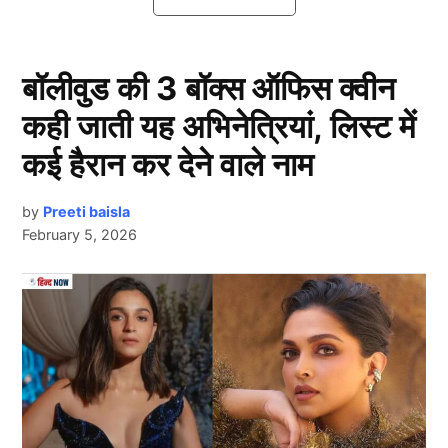
इन्हें ट्रोल भी किया जा चुका है।
Malaika Arora खोल चुकी हैं अपने बेडरुम
बॉलीवुड की 3 बॉक्स ऑफिस क्वीन
सीक्रेट
कही जाती यह अभिनेत्रियां, लिस्ट में
कई हैरान कर देने वाले नाम
by
Preeti baisla
February 5, 2026
Next Article
Malaika Arora
मलाइका अरोड़ा (Malaika Arora) आए दिन चर्चा में बनी रहती
हैं। चाहें उनका किसी के साथ अफेयर हो फिर उनके सरकास्टिक