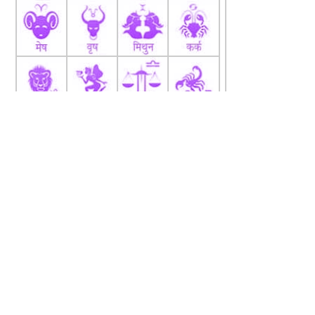
fb
Tw
tw
About