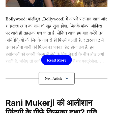
बयान। ऐसे ही एक बार एक्ट्रेस जब सुर्खियों में आई थी जब उन्होंने
नेहा धूपिया के शो में एक बयान देकर सनसनी मचा दी थी।
Bollywood:
बॉलीवुड (
Bollywood)
में आपने सलमान खान और
दरअसल इस दौरान एक्ट्रेस ने अपने बेडरुम सीक्रेट्स की कुछ
शाहरूख खान का नाम तो खूब सुना होगा, जिनके बॉक्स ऑफिस
बातें शेयर की थी।
पर आते ही तहलका मच जाता है. लेकिन आज हम बात करेंगे उन
अभिनेत्रियों की जिनके नाम से ही फिल्में चलती है. स्टारकास्ट में
जिसमें मलाइका ने अपनी च्वाइस को शेयर किया था कि उन्हें क्या
उनका होना यानी की फिल्म का पक्का हिट होना तय है. इन
पसंद है क्या नहीं। चलिए आपको बताते हैं क्या कहा था मलाइका
हसीनाओं को अपनी फिल्म में लेने के लिए मेकर्स के बीच होड़ लगी
अरोड़ा ने।
रहती है. चलिए तो आगे जानते हैं कौन-कौन हैं यह एक्ट्रेसेस…..
Malaika Arora ने बताई अपनी फेवरेट
कौन हैं
Bollywood की यह हसीनाएं?
पोजीशन
1.दीपिका पादुकोण ( Deepika
Padukone)
Rani Mukerji की आलीशान
ज़िंदगी के पीछे किसका हाथ? पति