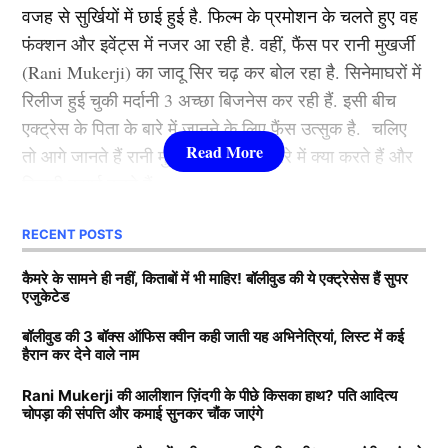
वजह से सुर्खियों में छाई हुई है. फिल्म के प्रमोशन के चलते हुए वह
कभी रूकी ही नहीं. गंगुबाई, आर आर आर, राजी, ब्रह्मास्त्र जैसी
फंक्शन और इवेंट्स में नजर आ रही है. वहीं, फैंस पर रानी मुखर्जी
फिल्मों से आलिया भट्ट बॉलीवुड की क्वीन बन बैठी. माना जाता है
(Rani Mukerji) का जादू सिर चढ़ कर बोल रहा है. सिनेमाघरों में
कि जिस भी फिल्म से आलिया भट्टा का नाम जुड़ता है उसका हिट
रिलीज हुई चुकी मर्दानी 3 अच्छा बिजनेस कर रही हैं. इसी बीच
होना तय है.
एक्ट्रेस के पिता के बारे में जानने के लिए फैंस उत्सुक है. चलिए
तो आगे जानते हैं रानी मुखर्जी के पिता के बारे में क्या करते हैं और
3.श्रद्धा कपूर ( Shraddha Kapoor )
कितनी कमाई करते हैं.
लिस्ट में तीसरे नंबर पर शक्ति कपूर की बेटी श्रद्धा कपूर मौजूद है.
RECENT POSTS
Rani Mukerji के पति के पास कितनी
उन्होंने कई हिट फिल्में की है. खूबसूरती के साथ फैंस श्रद्धा को
View this post on Instagram
संपत्ति?
कैमरे के सामने ही नहीं, किताबों में भी माहिर! बॉलीवुड की ये एक्ट्रेसेस हैं सुपर
उनकी एक्टिंग की वजह से भी काफी पसंद करते हैं. उनकी
एजुकेटेड
मासूमियत और सादगी सभी को पसंद आती है. वहीं, श्रद्धा ने अपने
बता दें कि रानी मुखर्जी (Rani Mukerji) के पति का नाम आदित्य
बॉलीवुड की 3 बॉक्स ऑफिस क्वीन कही जाती यह अभिनेत्रियां, लिस्ट में कई
करियर की शुरूआत 2010 में ‘तीन पत्ती’ (Teen Patti) फ़िल्म से
हैरान कर देने वाले नाम
चोपड़ा है. वह करोड़ों की संपत्ति के मालिक हैं. मीडिया रिपोर्ट्स का
की थी. हालांकि, उनकी यह फिल्म बॉक्स ऑफिस पर कुछ खास
दावा है कि आदित्य के पास 7200-7500 करोड़ की संपत्ति है. रानी
कमाई नहीं कर पाई. वहीं, साल 2013 में आई रोमांटिक फिल्म
Rani Mukerji की आलीशान ज़िंदगी के पीछे किसका हाथ? पति आदित्य
चोपड़ा की संपत्ति और कमाई सुनकर चौंक जाएंगे
के मुखर्जी मशहूर फिल्म प्रोड्यूसर है. जिसकी बदौलत वह हर
‘आशिकी 2’ . जिसकी बदौलत श्रद्धा एक रात में बॉलीवुड
साल तगड़ी कमाई करते हैं. जानकारी के अनुसार आदित्य चोपड़ा