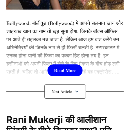
Bollywood:
बॉलीवुड (
Bollywood)
में आपने सलमान खान और
शाहरूख खान का नाम तो खूब सुना होगा, जिनके बॉक्स ऑफिस
पर आते ही तहलका मच जाता है. लेकिन आज हम बात करेंगे उन
अभिनेत्रियों की जिनके नाम से ही फिल्में चलती है. स्टारकास्ट में
उनका होना यानी की फिल्म का पक्का हिट होना तय है. इन
हसीनाओं को अपनी फिल्म में लेने के लिए मेकर्स के बीच होड़ लगी
रहती है. चलिए तो आगे जानते हैं कौन-कौन हैं यह एक्ट्रेसेस…..
कौन हैं
Bollywood की यह हसीनाएं?
1.दीपिका पादुकोण ( Deepika
Padukone)
Rani Mukerji की आलीशान
मलाइका अरोड़ा (Malaika Arora) और अर्जुन कपूर (Arjun