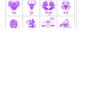
fb
Tw
tw
About
Code Of Ethics