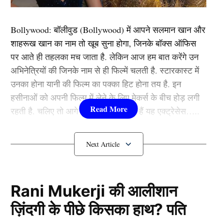
में मल्लिका (Mallika Sherawat) प्रिंटेड स्ट्रैपी ड्रेस में चिल
करती दिखाई दे रही हैं।
Bollywood:
बॉलीवुड (
Bollywood)
में आपने सलमान खान और
शाहरूख खान का नाम तो खूब सुना होगा, जिनके बॉक्स ऑफिस
पर आते ही तहलका मच जाता है. लेकिन आज हम बात करेंगे उन
अभिनेत्रियों की जिनके नाम से ही फिल्में चलती है. स्टारकास्ट में
उनका होना यानी की फिल्म का पक्का हिट होना तय है. इन
हसीनाओं को अपनी फिल्म में लेने के लिए मेकर्स के बीच होड़ लगी
रहती है. चलिए तो आगे जानते हैं कौन-कौन हैं यह एक्ट्रेसेस…..
कौन हैं
Bollywood की यह हसीनाएं?
1.दीपिका पादुकोण ( Deepika
Padukone)
Rani Mukerji की आलीशान
45 की उम्र में ढा रही फैंस पर कहर
ज़िंदगी के पीछे किसका हाथ? पति
लिस्ट में पहला नाम अभिनेत्री दीपिका पादुकोण का नाम शामिल हैं.