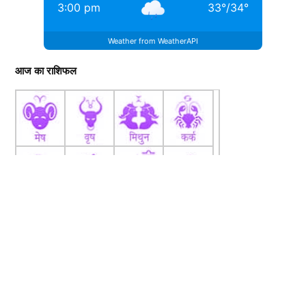
3:00 pm
33
°
/
34
°
Weather from WeatherAPI
आज का राशिफल
View this post on Instagram