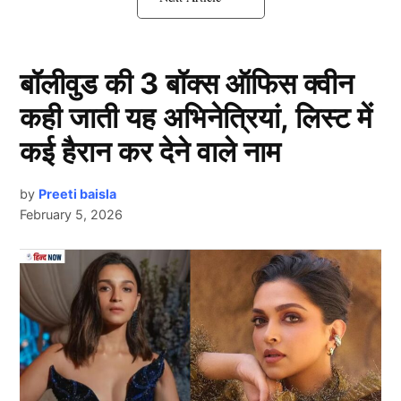
है। वहीं एक इंटरव्यू में माहिरा शर्मा (Mahira Sharma) ने कहा था
कि वह शादी करेंगी लेकिन अभी नहीं लेकिन उन्होंने बच्चों को लेकर
ऐसा बयान दे डाला जिसे सुनकर हर कोई चौंक जाएगा।
बॉलीवुड की 3 बॉक्स ऑफिस क्वीन
कही जाती यह अभिनेत्रियां, लिस्ट में
12-13 बच्चे चाहती हैं Mahira Sharma
कई हैरान कर देने वाले नाम
by
Preeti baisla
February 5, 2026
Next Article