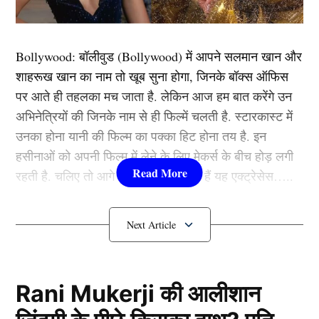
Bollywood:
बॉलीवुड (
Bollywood)
में आपने सलमान खान और
शाहरूख खान का नाम तो खूब सुना होगा, जिनके बॉक्स ऑफिस
View this post on Instagram
पर आते ही तहलका मच जाता है. लेकिन आज हम बात करेंगे उन
अभिनेत्रियों की जिनके नाम से ही फिल्में चलती है. स्टारकास्ट में
उनका होना यानी की फिल्म का पक्का हिट होना तय है. इन
हसीनाओं को अपनी फिल्म में लेने के लिए मेकर्स के बीच होड़ लगी
रहती है. चलिए तो आगे जानते हैं कौन-कौन हैं यह एक्ट्रेसेस…..
कौन हैं
Bollywood की यह हसीनाएं?
1.दीपिका पादुकोण ( Deepika
Padukone)
Rani Mukerji की आलीशान
A post shared by Mahira Sharma (@mahirasharma)