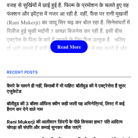
वजह से सुर्खियों में छाई हुई है. फिल्म के प्रमोशन के चलते हुए वह
कभी रूकी ही नहीं. गंगुबाई, आर आर आर, राजी, ब्रह्मास्त्र जैसी
फंक्शन और इवेंट्स में नजर आ रही है. वहीं, फैंस पर रानी मुखर्जी
फिल्मों से आलिया भट्ट बॉलीवुड की क्वीन बन बैठी. माना जाता है
(Rani Mukerji) का जादू सिर चढ़ कर बोल रहा है. सिनेमाघरों में
कि जिस भी फिल्म से आलिया भट्टा का नाम जुड़ता है उसका हिट
रिलीज हुई चुकी मर्दानी 3 अच्छा बिजनेस कर रही हैं. इसी बीच
होना तय है.
एक्ट्रेस के पिता के बारे में जानने के लिए फैंस उत्सुक है. चलिए
तो आगे जानते हैं रानी मुखर्जी के पिता के बारे में क्या करते हैं और
3.श्रद्धा कपूर ( Shraddha Kapoor )
कितनी कमाई करते हैं.
लिस्ट में तीसरे नंबर पर शक्ति कपूर की बेटी श्रद्धा कपूर मौजूद है.
RECENT POSTS
Rani Mukerji के पति के पास कितनी
उन्होंने कई हिट फिल्में की है. खूबसूरती के साथ फैंस श्रद्धा को
संपत्ति?
कैमरे के सामने ही नहीं, किताबों में भी माहिर! बॉलीवुड की ये एक्ट्रेसेस हैं सुपर
उनकी एक्टिंग की वजह से भी काफी पसंद करते हैं. उनकी
एजुकेटेड
मासूमियत और सादगी सभी को पसंद आती है. वहीं, श्रद्धा ने अपने
बता दें कि रानी मुखर्जी (Rani Mukerji) के पति का नाम आदित्य
बॉलीवुड की 3 बॉक्स ऑफिस क्वीन कही जाती यह अभिनेत्रियां, लिस्ट में कई
करियर की शुरूआत 2010 में ‘तीन पत्ती’ (Teen Patti) फ़िल्म से
हैरान कर देने वाले नाम
चोपड़ा है. वह करोड़ों की संपत्ति के मालिक हैं. मीडिया रिपोर्ट्स का
की थी. हालांकि, उनकी यह फिल्म बॉक्स ऑफिस पर कुछ खास
View this post on Instagram
दावा है कि आदित्य के पास 7200-7500 करोड़ की संपत्ति है. रानी
कमाई नहीं कर पाई. वहीं, साल 2013 में आई रोमांटिक फिल्म
Rani Mukerji की आलीशान ज़िंदगी के पीछे किसका हाथ? पति आदित्य
चोपड़ा की संपत्ति और कमाई सुनकर चौंक जाएंगे
के मुखर्जी मशहूर फिल्म प्रोड्यूसर है. जिसकी बदौलत वह हर
‘आशिकी 2’ . जिसकी बदौलत श्रद्धा एक रात में बॉलीवुड
साल तगड़ी कमाई करते हैं. जानकारी के अनुसार आदित्य चोपड़ा