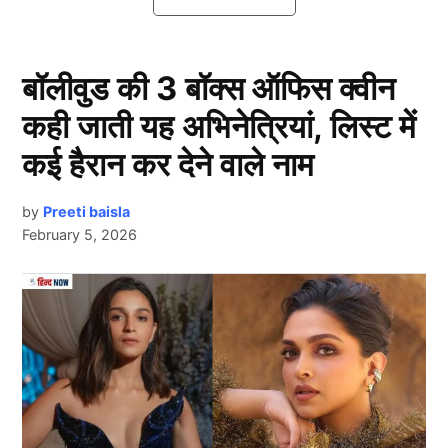
एक एपिसोड के लिए अच्छा खासी फीस भी लेती हैं।
Munmun Dutta ने 17 साल में किया था
बॉलीवुड की 3 बॉक्स ऑफिस क्वीन
डेब्यू
कही जाती यह अभिनेत्रियां, लिस्ट में
कई हैरान कर देने वाले नाम
by
Preeti baisla
February 5, 2026
Next Article