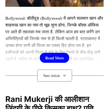
Bollywood:
बॉलीवुड (
Bollywood)
में आपने सलमान खान और
View this post on Instagram
शाहरूख खान का नाम तो खूब सुना होगा, जिनके बॉक्स ऑफिस
पर आते ही तहलका मच जाता है. लेकिन आज हम बात करेंगे उन
अभिनेत्रियों की जिनके नाम से ही फिल्में चलती है. स्टारकास्ट में
उनका होना यानी की फिल्म का पक्का हिट होना तय है. इन
हसीनाओं को अपनी फिल्म में लेने के लिए मेकर्स के बीच होड़ लगी
रहती है. चलिए तो आगे जानते हैं कौन-कौन हैं यह एक्ट्रेसेस…..
कौन हैं
Bollywood की यह हसीनाएं?
1.दीपिका पादुकोण ( Deepika
Padukone)
A post shared by 𝐌𝐔𝐍𝐌𝐔𝐍 𝐃𝐔𝐓𝐓𝐀
Rani Mukerji की आलीशान
(@mmoonstar)
ज़िंदगी के पीछे किसका हाथ? पति