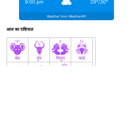
9:00 pm
29
°
/
30
°
Weather from WeatherAPI
आज का राशिफल
View this post on Instagram