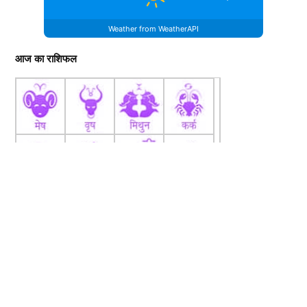
Weather from WeatherAPI
आज का राशिफल
fb
Tw
tw