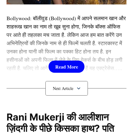
Bollywood:
बॉलीवुड (
Bollywood)
में आपने सलमान खान और
शाहरूख खान का नाम तो खूब सुना होगा, जिनके बॉक्स ऑफिस
पर आते ही तहलका मच जाता है. लेकिन आज हम बात करेंगे उन
अभिनेत्रियों की जिनके नाम से ही फिल्में चलती है. स्टारकास्ट में
उनका होना यानी की फिल्म का पक्का हिट होना तय है. इन
हसीनाओं को अपनी फिल्म में लेने के लिए मेकर्स के बीच होड़ लगी
रहती है. चलिए तो आगे जानते हैं कौन-कौन हैं यह एक्ट्रेसेस…..
A post shared by Priya Marathe (@priyamarathe)
कौन हैं
Bollywood की यह हसीनाएं?
महाराष्ट्र टाइम्स के अनुसार, लंबे समय से cancer से जूझने के
बाद रविवार सुबह
एक्ट्रेस (Actress)
प्रिया मराठे का निधन हो
1.दीपिका पादुकोण ( Deepika
गया. इलाज के बावजूद वह ठीक नहीं हो पाईं. जिन्हें नहीं पता, उन्हें
Padukone)
Rani Mukerji की आलीशान
बता दें कि वह सीरियल पवित्र रिश्ता में अंकिता लोखंडे की बहन
ज़िंदगी के पीछे किसका हाथ? पति
का किरदार निभाती नजर आती थीं. 23 अप्रैल 1987 को मुंबई में
लिस्ट में पहला नाम अभिनेत्री दीपिका पादुकोण का नाम शामिल हैं.