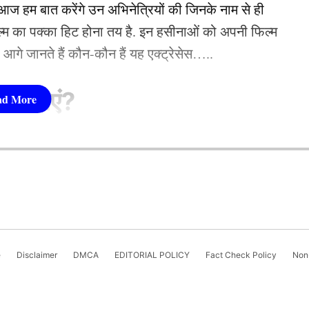
 हम बात करेंगे उन अभिनेत्रियों की जिनके नाम से ही
फिल्म का पक्का हिट होना तय है. इन हसीनाओं को अपनी फिल्म
तो आगे जानते हैं कौन-कौन हैं यह एक्ट्रेसेस…..
सीनाएं?
pika Padukone)
 शामिल हैं. एक्ट्रेस को बॉक्स ऑफिस की सुपरस्टार कही
ै. एक्ट्रेस ने अपने करियर की शुरूआत ‘ओम शांति ओम’
नहीं देखा. दीपिका अब तक ‘ये जवानी है दीवानी’, ‘चेन्नई
e
Disclaimer
DMCA
EDITORIAL POLICY
Fact Check Policy
Non-
जैसी कई ब्लॉकबस्टर फिल्में दे चुकी हैं. उनकी लोकप्रिय
‘कल्कि 2898 AD’ भी शामिल है.
नता कि सिद्धार्थ और मैंने 9 महीने तक बातचीत बंद कर दी