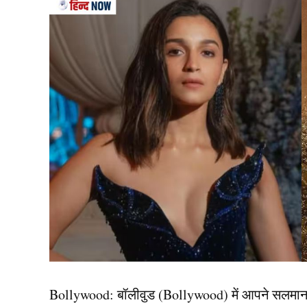
बिग बॉस 13 में रश्मि देसाई (Rashmi Desai) और सिद
लड़ाई अक्सर निजी मुद्दों पर होती थी और कई बार उन्ह
बाद उनके बीच की बॉन्डिंग काफी हद तक ठीक हो गई।
टीवी की तपस्या से अपनी पहचान बनाने वाली एक्ट्रेस रश
पॉडकास्ट में अपने करियर और सिद्धार्थ शुक्ला से जुड़ी 
एक्ट्रेस ने सिद्धार्थ से नहीं क
Bollywood:
बॉलीवुड (
Bollywood)
में आपने सलमा