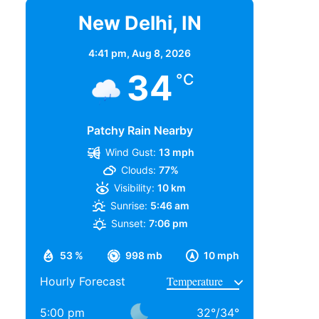
New Delhi, IN
4:41 pm,
Aug 8, 2026
34
°C
Patchy Rain Nearby
Wind Gust:
13 mph
Clouds:
77%
Visibility:
10 km
Sunrise:
5:46 am
Sunset:
7:06 pm
53 %
998 mb
10 mph
Hourly Forecast
5:00 pm
32
°
/
34
°