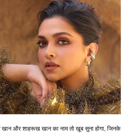
्धार्थ के बीच कई बार तीखी बहस और झगड़े हुए। उनकी
ोंने एक-दूसरे पर झूठे आरोप भी लगाए। हालांकि बिग बॉस के
्मि देसाई (Rashmi Desai) ने हाल ही में भारती सिंह के
तमाम बातें शेयर कीं।
ी 2 साल बात
न खान और शाहरूख खान का नाम तो खूब सुना होगा, जिनके