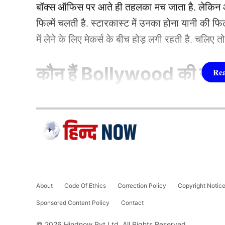
बॉक्स ऑफिस पर आते ही तहलका मच जाता है. लेकिन आज
फिल्में चलती है. स्टारकास्ट में उनका होना यानी की 
में लेने के लिए मेकर्स के बीच होड़ लगी रहती है. चलिए 
कौन हैं
Bollywood की यह ह
1.दीपिका पादुकोण ( Dee
लिस्ट में पहला नाम अभिनेत्री दीपिका पादुकोण का नाम
जाता है. दीपिका ने इंडस्ट्री को कई हिट फिल्में दी ह
(2007) से की थी. इसके बाद उन्होंने कभी पीछे मुड़ कर 
About
Code Of Ethics
Correction Policy
Copyright Notic
एक्सप्रेस’, ‘पद्मावत’, ‘बाजीराव मस्तानी’, और ‘पिकू’ 
Sponsored Content Policy
Contact
फिल्मों में ‘कॉकटेल’, ‘छपाक’, ‘पठान’, ‘जवान’ और 
रश्मि देसाई (Rashmi Desai) ने बताया कि कोई नहीं जा
© 2026 Hindnow Pvt Ltd. All Rights Reserved.