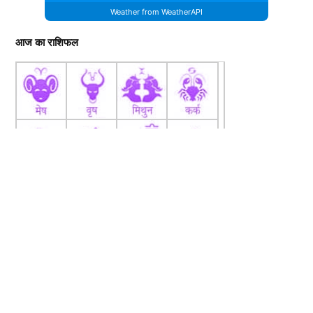
Weather from WeatherAPI
आज का राशिफल
fb
Tw
tw