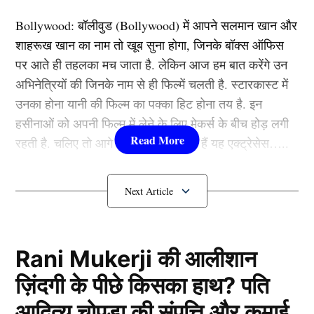
Bollywood:
बॉलीवुड (
Bollywood)
में आपने सलमान खान और
उनकी सुंदरता सिर्फ भारतीय अभिनेत्रियों को ही नहीं, बल्कि
शाहरूख खान का नाम तो खूब सुना होगा, जिनके बॉक्स ऑफिस
अंतरराष्ट्रीय कलाकारों को भी प्रभावित करती थी। फेमस
पर आते ही तहलका मच जाता है. लेकिन आज हम बात करेंगे उन
इतालवी एक्ट्रेस लीना लोलोब्रिजीडा भी शशि कपूर के आकर्षण से
अभिनेत्रियों की जिनके नाम से ही फिल्में चलती है. स्टारकास्ट में
बच नहीं सकीं। वो भी उनके लुक्स की दीवानी हो गई थीं।
उनका होना यानी की फिल्म का पक्का हिट होना तय है. इन
हसीनाओं को अपनी फिल्म में लेने के लिए मेकर्स के बीच होड़ लगी
एक्टिंग में बेमिसाल थे Shashi Kapoor
रहती है. चलिए तो आगे जानते हैं कौन-कौन हैं यह एक्ट्रेसेस…..
कौन हैं
Bollywood की यह हसीनाएं?
1.दीपिका पादुकोण ( Deepika
Padukone)
Rani Mukerji की आलीशान
ज़िंदगी के पीछे किसका हाथ? पति
लिस्ट में पहला नाम अभिनेत्री दीपिका पादुकोण का नाम शामिल हैं.
आदित्य चोपड़ा की संपत्ति और कमाई
एक्ट्रेस को बॉक्स ऑफिस की सुपरस्टार कही जाता है. दीपिका ने
Shashi Kapoor