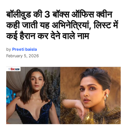
बॉलीवुड की 3 बॉक्स ऑफिस क्वीन
कही जाती यह अभिनेत्रियां, लिस्ट में
कई हैरान कर देने वाले नाम
by
Preeti baisla
February 5, 2026
Shashi Kapoor
Next Article
शशि कपूर (Shashi Kapoor) की पर्सनालिटी पर लाखों लड़कियां
मरती थीं। एक्ट्रेस शर्मिला टैगोर ने जब पहली बार उन्हें कश्मीर की
कली फिल्म के सेट पर देखा था, जब वो अपने भाई शम्मी कपूर से
मिलने आए थे। रिपोर्ट के मुताबिक उस पल को याद करते हुए
शर्मिला कहती हैं कि शशि कपूर की हैंडसम पर्सनालिटी ने उन्हें
मंत्रमुग्ध कर दिया था।