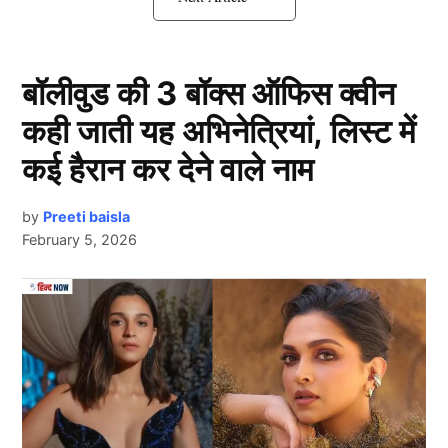
Shraddha Kapoor इन फिल्मों में भी मचा
सकती थी धमाल
बॉलीवुड की 3 बॉक्स ऑफिस क्वीन
कही जाती यह अभिनेत्रियां, लिस्ट में
कई हैरान कर देने वाले नाम
by
Preeti baisla
February 5, 2026
Next Article
वैसे तो श्रद्धा (Shraddha Kapoor) ने
शानदार
फ़िल्में कि है
लेकिन श्रद्धा ने उन फिल्मों को रिजेक्ट्स किया है जिन्होंने
बॉक्सऑफिस पर अलग ही धूम मचाई थी. अगर श्रद्धा उन फिल्मों