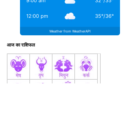
9:00 am
32
°
/
35
°
12:00 pm
35
°
/
36
°
Weather from WeatherAPI
आज का राशिफल