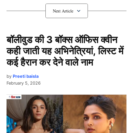
मृणाल ने क्या कहा……..
श्रेयस अय्यर संग अफेयर पर क्या बोली
Mrunal Thakur?
बॉलीवुड की 3 बॉक्स ऑफिस क्वीन
कही जाती यह अभिनेत्रियां, लिस्ट में
कई हैरान कर देने वाले नाम
by
Preeti baisla
February 5, 2026
Mrunal Thakur
Next Article
दरअसल, बीते दिन रविवार को बॉलीवुड एक्ट्रेस मृणाल ठाकुर