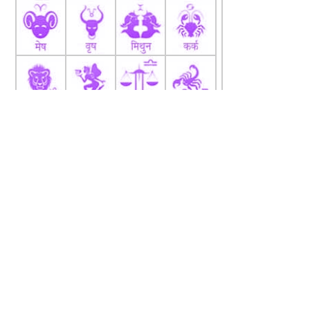
fb
Tw
tw
About