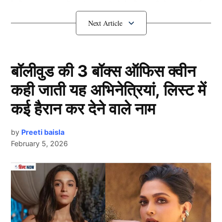
वे जिस मुकाम पर हैं, वहां तक पहुंचने के लिए सभी ने बहुत संघर्ष
किया है. कपिल शर्मा शो के
चंदू चाय वाले
(Chandu Chaiwala)
यानी चंदन प्रभाकर की जिंदगी भी कुछ ऐसी ही थी.
गरीबी में बीता जीवन
बॉलीवुड की 3 बॉक्स ऑफिस क्वीन
कही जाती यह अभिनेत्रियां, लिस्ट में
कई हैरान कर देने वाले नाम
by
Preeti baisla
February 5, 2026
Next Article
Chandan Prabhakar