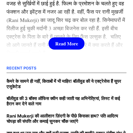
वजह से सुर्खियों में छाई हुई है. फिल्म के प्रमोशन के चलते हुए वह
कभी रूकी ही नहीं. गंगुबाई, आर आर आर, राजी, ब्रह्मास्त्र जैसी
फंक्शन और इवेंट्स में नजर आ रही है. वहीं, फैंस पर रानी मुखर्जी
फिल्मों से आलिया भट्ट बॉलीवुड की क्वीन बन बैठी. माना जाता है
(Rani Mukerji) का जादू सिर चढ़ कर बोल रहा है. सिनेमाघरों में
कि जिस भी फिल्म से आलिया भट्टा का नाम जुड़ता है उसका हिट
रिलीज हुई चुकी मर्दानी 3 अच्छा बिजनेस कर रही हैं. इसी बीच
होना तय है.
एक्ट्रेस के पिता के बारे में जानने के लिए फैंस उत्सुक है. चलिए
तो आगे जानते हैं रानी मुखर्जी के पिता के बारे में क्या करते हैं और
3.श्रद्धा कपूर ( Shraddha Kapoor )
कितनी कमाई करते हैं.
लिस्ट में तीसरे नंबर पर शक्ति कपूर की बेटी श्रद्धा कपूर मौजूद है.
RECENT POSTS
Rani Mukerji के पति के पास कितनी
उन्होंने कई हिट फिल्में की है. खूबसूरती के साथ फैंस श्रद्धा को
संपत्ति?
कैमरे के सामने ही नहीं, किताबों में भी माहिर! बॉलीवुड की ये एक्ट्रेसेस हैं सुपर
उनकी एक्टिंग की वजह से भी काफी पसंद करते हैं. उनकी
एजुकेटेड
मासूमियत और सादगी सभी को पसंद आती है. वहीं, श्रद्धा ने अपने
बता दें कि रानी मुखर्जी (Rani Mukerji) के पति का नाम आदित्य
बॉलीवुड की 3 बॉक्स ऑफिस क्वीन कही जाती यह अभिनेत्रियां, लिस्ट में कई
करियर की शुरूआत 2010 में ‘तीन पत्ती’ (Teen Patti) फ़िल्म से
हैरान कर देने वाले नाम
चोपड़ा है. वह करोड़ों की संपत्ति के मालिक हैं. मीडिया रिपोर्ट्स का
की थी. हालांकि, उनकी यह फिल्म बॉक्स ऑफिस पर कुछ खास
दावा है कि आदित्य के पास 7200-7500 करोड़ की संपत्ति है. रानी
कमाई नहीं कर पाई. वहीं, साल 2013 में आई रोमांटिक फिल्म
Rani Mukerji की आलीशान ज़िंदगी के पीछे किसका हाथ? पति आदित्य
चोपड़ा की संपत्ति और कमाई सुनकर चौंक जाएंगे
के मुखर्जी मशहूर फिल्म प्रोड्यूसर है. जिसकी बदौलत वह हर
‘आशिकी 2’ . जिसकी बदौलत श्रद्धा एक रात में बॉलीवुड
साल तगड़ी कमाई करते हैं. जानकारी के अनुसार आदित्य चोपड़ा
(
Bollywood)
की टॉप एक्ट्रेस बन गई. अब तक शक्ति कपूर की