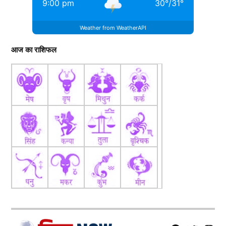
9:00 pm
30
°
/
31
°
Weather from WeatherAPI
आज का राशिफल