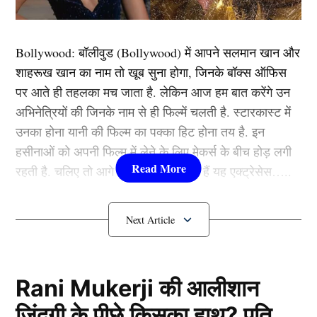
Bollywood:
बॉलीवुड (
Bollywood)
में आपने सलमान खान और
शाहरूख खान का नाम तो खूब सुना होगा, जिनके बॉक्स ऑफिस
पर आते ही तहलका मच जाता है. लेकिन आज हम बात करेंगे उन
अभिनेत्रियों की जिनके नाम से ही फिल्में चलती है. स्टारकास्ट में
उनका होना यानी की फिल्म का पक्का हिट होना तय है. इन
अमिताभ बच्चन
हसीनाओं को अपनी फिल्म में लेने के लिए मेकर्स के बीच होड़ लगी
रहती है. चलिए तो आगे जानते हैं कौन-कौन हैं यह एक्ट्रेसेस…..
सदी के महानायक अमिताभ बच्चन को कौन नहीं जानता। उनकी
गिनती फिल्म इंडस्ट्री के महान कलाकारों में होती है। अपनी
कौन हैं
Bollywood की यह हसीनाएं?
एक्टिंग और डॉयलाग्स के दम पर उन्होंने बॉलीवुड में एक अलग
पहचान बनाई है। 80 साल के होने के बाद भी बिग बी बॉलीवुड में
1.दीपिका पादुकोण ( Deepika
राज कर रहे हैं। और अपनी एक्टिंग के दम पर लोगों का दिल जीत
Padukone)
रहे हैं। लेकिन बहुत कम लोगों को ये बात पता होगी कि उनका
Rani Mukerji की आलीशान
असली नाम अमिताभ बच्चन नहीं है। दरअसल एक दिन अमिताभ
ज़िंदगी के पीछे किसका हाथ? पति