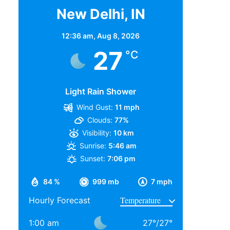
New Delhi, IN
12:36 am,
Aug 8, 2026
27
°C
Light Rain Shower
Wind Gust:
11 mph
Clouds:
77%
Visibility:
10 km
Sunrise:
5:46 am
Sunset:
7:06 pm
84 %
999 mb
7 mph
Hourly Forecast
1:00 am
27
°
/
27
°