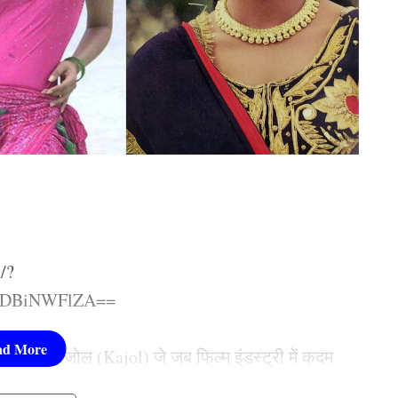
/?
lODBiNWFlZA==
 शामिल काजोल (Kajol) जे जब फिल्म इंडस्ट्री में कदम
 सभी फिल्मों में उनका असल रंग ही दिखाई दिया है।