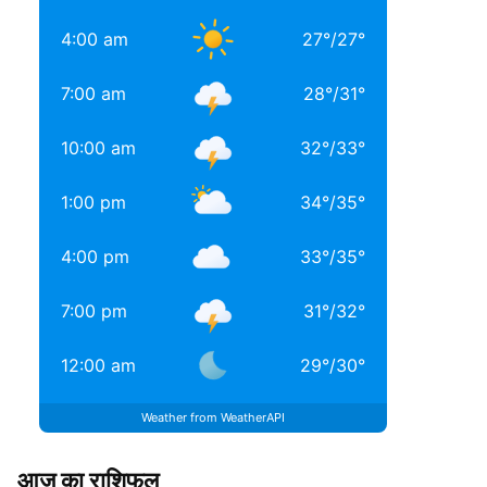
4:00 am
27
°
/
27
°
7:00 am
28
°
/
31
°
10:00 am
32
°
/
33
°
1:00 pm
34
°
/
35
°
4:00 pm
33
°
/
35
°
7:00 pm
31
°
/
32
°
12:00 am
29
°
/
30
°
Weather from WeatherAPI
आज का राशिफल