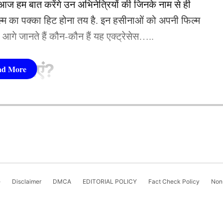
 हम बात करेंगे उन अभिनेत्रियों की जिनके नाम से ही
फिल्म का पक्का हिट होना तय है. इन हसीनाओं को अपनी फिल्म
तो आगे जानते हैं कौन-कौन हैं यह एक्ट्रेसेस…..
सीनाएं?
pika Padukone)
 शामिल हैं. एक्ट्रेस को बॉक्स ऑफिस की सुपरस्टार कही
ै. एक्ट्रेस ने अपने करियर की शुरूआत ‘ओम शांति ओम’
नहीं देखा. दीपिका अब तक ‘ये जवानी है दीवानी’, ‘चेन्नई
e
Disclaimer
DMCA
EDITORIAL POLICY
Fact Check Policy
Non-
जैसी कई ब्लॉकबस्टर फिल्में दे चुकी हैं. उनकी लोकप्रिय
‘कल्कि 2898 AD’ भी शामिल है.