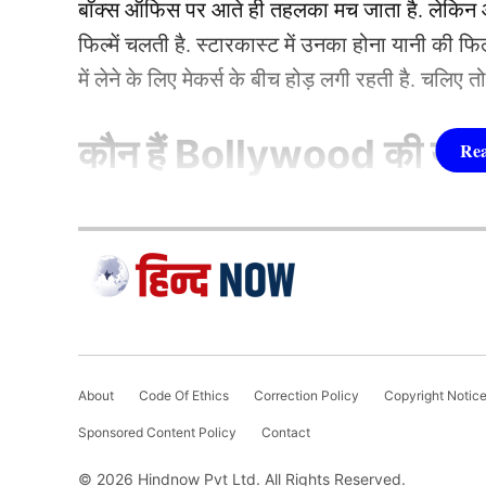
बॉक्स ऑफिस पर आते ही तहलका मच जाता है. लेकिन आज
फिल्में चलती है. स्टारकास्ट में उनका होना यानी की 
में लेने के लिए मेकर्स के बीच होड़ लगी रहती है. चलिए 
कौन हैं
Bollywood की यह ह
1.दीपिका पादुकोण ( Dee
लिस्ट में पहला नाम अभिनेत्री दीपिका पादुकोण का नाम
जाता है. दीपिका ने इंडस्ट्री को कई हिट फिल्में दी ह
(2007) से की थी. इसके बाद उन्होंने कभी पीछे मुड़ कर 
About
Code Of Ethics
Correction Policy
Copyright Notic
एक्सप्रेस’, ‘पद्मावत’, ‘बाजीराव मस्तानी’, और ‘पिकू’ 
Sponsored Content Policy
Contact
फिल्मों में ‘कॉकटेल’, ‘छपाक’, ‘पठान’, ‘जवान’ और 
© 2026 Hindnow Pvt Ltd. All Rights Reserved.