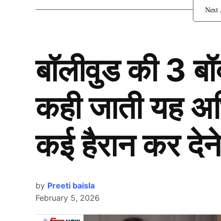
अपने सांवले रंग के बावजूद काजोल ने इंडस्ट्री में साल
होती हैं।
Pages:
1
2
3
4
5
बॉलीवुड की 3 ब
TAGGED:
#bollywood
bipasha basu
Deepika
कही जाती यह अभिन
कई हैरान कर देने
by
Preeti baisla
February 5, 2026