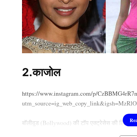
2.काजोल
https://www.instagram.com/p/CzBBMG4rR7n
utm_source=ig_web_copy_link&igsh=MzR
बॉलीवुड (Bollywood) की टॉप एक्ट्रेसेस की लिस्ट में
रखा था तब उनका रंग एकदम सांवला था। उनकी शुरुआती