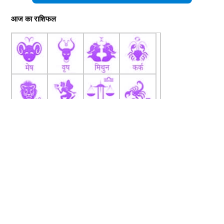
आज का राशिफल
fb
Tw
tw