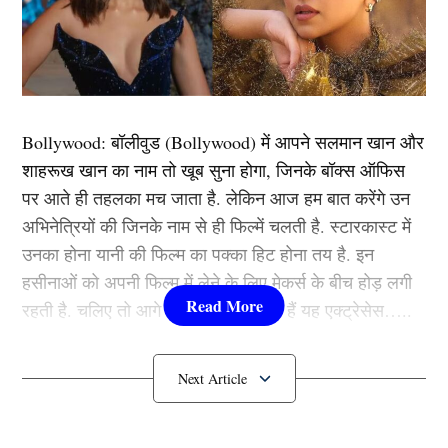
प्राइम की बहु चर्चित वेब सीरीज मिर्जापुर में मनोरंजन, सस्पेंस,
ड्रामा के साथ-साथ बोल्डनेस का भी भरपूर तड़का देखने को
मिलता है। इसमें कालानी भैया का किरदार पंकज त्रिपाठी ने
निभाया था, वहीं उनकी पत्नी बीना त्रिपाठी का रोल रसिका दुग्गल
ने निभाया था। सीरीज में इन दोनों के इंटीमेट सीन्स काफी बोल्ड
Bollywood:
बॉलीवुड (
Bollywood)
में आपने सलमान खान और
थे।
शाहरूख खान का नाम तो खूब सुना होगा, जिनके बॉक्स ऑफिस
पर आते ही तहलका मच जाता है. लेकिन आज हम बात करेंगे उन
सेक्रेड गेम्स
अभिनेत्रियों की जिनके नाम से ही फिल्में चलती है. स्टारकास्ट में
उनका होना यानी की फिल्म का पक्का हिट होना तय है. इन
हसीनाओं को अपनी फिल्म में लेने के लिए मेकर्स के बीच होड़ लगी
रहती है. चलिए तो आगे जानते हैं कौन-कौन हैं यह एक्ट्रेसेस…..
कौन हैं
Bollywood की यह हसीनाएं?
1.दीपिका पादुकोण ( Deepika