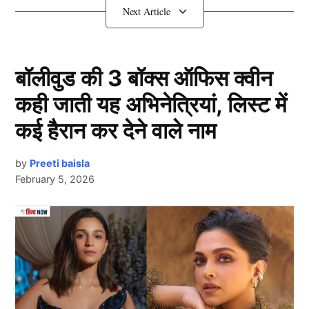
एक्सीपरियंस को लेकर बात की है। चलिए आपको बताते हैं क्या
कहा एक्ट्रेस ने।
Sonakshi Sinha के साथ काम नहीं करना
बॉलीवुड की 3 बॉक्स ऑफिस क्वीन
चाहते एक्टर
कही जाती यह अभिनेत्रियां, लिस्ट में
कई हैरान कर देने वाले नाम
by
Preeti baisla
February 5, 2026
Next Article
Sonakshi Sinha
हाल ही में सोनाक्षी सिन्हा (Sonakshi Sinha) ने इंडस्ट्री को