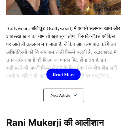
लेकर अपना खराब अनुभव शेयर किया। उन्होंने बताया कि कैसे
उम्र में बड़ी दिखने की वजह से कई एक्टर्स ने उनके साथ काम
करने से मना कर दिया था। एक्टर का कहना था कि वे उनसे उम्र
Bollywood:
बॉलीवुड (
Bollywood)
में आपने सलमान खान और
में बड़ी लगती हैं। एक्ट्रेस ने एक्टर का नाम तो नहीं बताया, लेकिन
शाहरूख खान का नाम तो खूब सुना होगा, जिनके बॉक्स ऑफिस
जिक्र किया कि हकीकत में अभिनेता खुद एक्ट्रेस से कई साल बड़े
पर आते ही तहलका मच जाता है. लेकिन आज हम बात करेंगे उन
थे। इस घटना का उदाहरण देते हुए सोनाक्षी ने कहा कि इंडस्ट्री में
अभिनेत्रियों की जिनके नाम से ही फिल्में चलती है. स्टारकास्ट में
उम्र को लेकर पुरुषों को ऐसे शर्मिंदा नहीं किया जाता है।
उनका होना यानी की फिल्म का पक्का हिट होना तय है. इन
हसीनाओं को अपनी फिल्म में लेने के लिए मेकर्स के बीच होड़ लगी
महिलाओं पर बनाया जाता है दवाब –
रहती है. चलिए तो आगे जानते हैं कौन-कौन हैं यह एक्ट्रेसेस…..
Sonakshi Sinha
कौन हैं
Bollywood की यह हसीनाएं?
1.दीपिका पादुकोण ( Deepika
Padukone)
Rani Mukerji की आलीशान