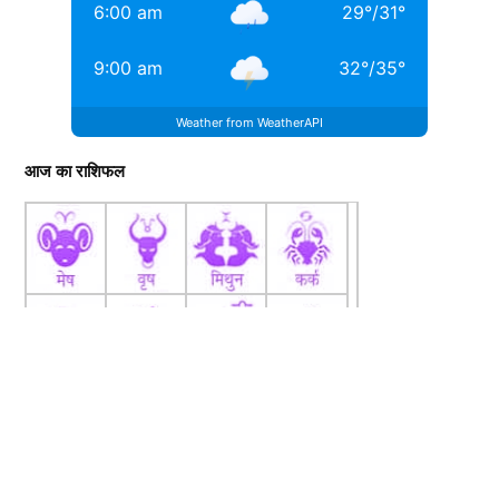
6:00 am
29
°
/
31
°
9:00 am
32
°
/
35
°
Weather from WeatherAPI
आज का राशिफल