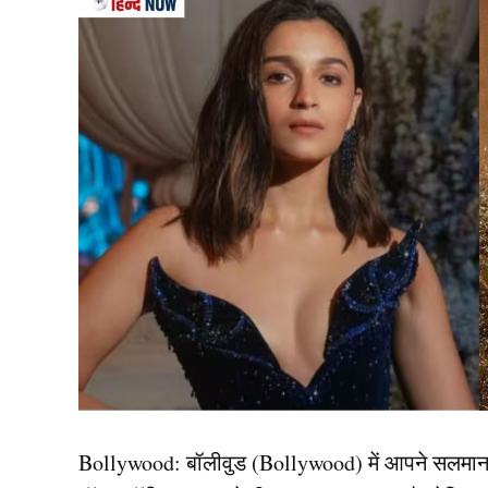
वहीं अब ट्रेलर (Sikandar Trailer) लॉन्च पर नई ज
फिल्म सिकंदर की रिलीज में सिर्फ 8 दिन बचे हैं। फिल्म
महीने में रिलीज करेंगे।
फिल्ममेकर एआर मुरुगादॉस के निर्देशन में बनी ये फिल्
Bollywood:
बॉलीवुड (
Bollywood)
में आपने सलमा
फिल्म है जो वीकेंड के आखिरी दिन रिलीज हो रही है