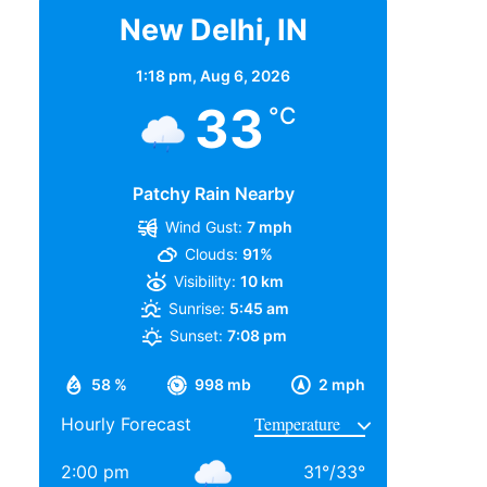
New Delhi, IN
1:18 pm,
Aug 6, 2026
33
°C
Patchy Rain Nearby
Wind Gust:
7 mph
Clouds:
91%
Visibility:
10 km
Sunrise:
5:45 am
Sunset:
7:08 pm
58 %
998 mb
2 mph
Hourly Forecast
2:00 pm
31
°
/
33
°