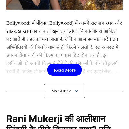
Bollywood:
बॉलीवुड (
Bollywood)
में आपने सलमान खान और
उल्लू ऐप (Ullu Trending Webseries) की ये सीरीज रात के
शाहरूख खान का नाम तो खूब सुना होगा, जिनके बॉक्स ऑफिस
समय में घटित होने वाली कुछ रहस्यमयी घटनाओं के इर्द-गिर्द
पर आते ही तहलका मच जाता है. लेकिन आज हम बात करेंगे उन
घूमती है। जैसे-जैसे रात गहराती जाती है, घटनाएं और पेचीदा होती
अभिनेत्रियों की जिनके नाम से ही फिल्में चलती है. स्टारकास्ट में
जाती हैं। ये वेबसीरीज कमाल की है। ये सीरीज आपको लगातार
उनका होना यानी की फिल्म का पक्का हिट होना तय है. इन
अनुमान लगाने पर मजबूर करती रहेगी कि आखिर क्या होने वाला
हसीनाओं को अपनी फिल्म में लेने के लिए मेकर्स के बीच होड़ लगी
है।
रहती है. चलिए तो आगे जानते हैं कौन-कौन हैं यह एक्ट्रेसेस…..
2.अस्सी-नब्बे पूरे सौ
कौन हैं
Bollywood की यह हसीनाएं?
1.दीपिका पादुकोण ( Deepika
Padukone)
Rani Mukerji की आलीशान