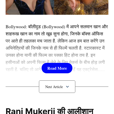
बॉलीवुड के शहंशाह
एक्टर्स
(Actors) अमिताभ बच्चन भी इस
लिस्ट में शामिल हैं. अपने लोकप्रिय शो ‘कौन बनेगा करोड़पति’ के
Bollywood:
बॉलीवुड (
Bollywood)
में आपने सलमान खान और
सीजन 14 में अमिताभ ने खुलासा किया था कि जवानी के दिनों में
शाहरूख खान का नाम तो खूब सुना होगा, जिनके बॉक्स ऑफिस
वह नॉनवेज खाते थे, लेकिन अब उन्होंने नॉनवेज, मिठाई और
पर आते ही तहलका मच जाता है. लेकिन आज हम बात करेंगे उन
चावल से दूरी बना ली है. अमिताभ बच्चन को पेटा इंडिया का सबसे
अभिनेत्रियों की जिनके नाम से ही फिल्में चलती है. स्टारकास्ट में
हॉट शाकाहारी सेलिब्रिटी भी नामित किया गया है.
उनका होना यानी की फिल्म का पक्का हिट होना तय है. इन
हसीनाओं को अपनी फिल्म में लेने के लिए मेकर्स के बीच होड़ लगी
आमिर खान
रहती है. चलिए तो आगे जानते हैं कौन-कौन हैं यह एक्ट्रेसेस…..
कौन हैं
Bollywood की यह हसीनाएं?
1.दीपिका पादुकोण ( Deepika
Padukone)
Rani Mukerji की आलीशान