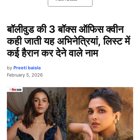
कौन है Laila Faisal?
बॉलीवुड की 3 बॉक्स ऑफिस क्वीन
कही जाती यह अभिनेत्रियां, लिस्ट में
कई हैरान कर देने वाले नाम
by
Preeti baisla
February 5, 2026
Laila Faisal
Next Article
लैला फैसल (Laila Faisal) मूल रूप से दिल्ली की रहने वाली हैं
और एक प्रतिष्ठित कश्मीरी मुस्लिम परिवार से आती हैं। उनकी
शुरुआती पढ़ाई दिल्ली पब्लिक स्कूल, आर.के.पुरम से हुई। इसके
बाद उन्होंने लंदन की मशहूर किंग्स कॉलेज (King’s College
London) से मनोविज्ञान (Psychology) में डिग्री हासिल की।