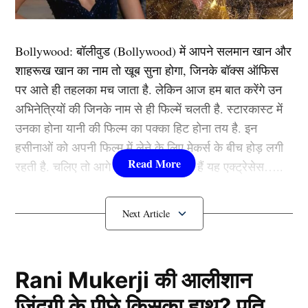
(IPS Sunil Kumar) के बारे में पता चला। सुनील कुमार ने
बताया था कि वह तीन महीने तक कोटा में राजस्थान पुलिस में
कांस्टेबल के पद पर काम कर चुका है। इसके बाद उसका इनकम
Bollywood:
बॉलीवुड (
Bollywood)
में आपने सलमान खान और
टैक्स में चयन हो गया और फिर वह अलवर में नौकरी करने लगा।
शाहरूख खान का नाम तो खूब सुना होगा, जिनके बॉक्स ऑफिस
पुलिस के मुताबिक गिरफ्तार युवक सुनील हमीरपुर गांव का रहने
पर आते ही तहलका मच जाता है. लेकिन आज हम बात करेंगे उन
वाला है। युवती के पिता ने इस संबंध में रिपोर्ट दर्ज कराई थी।
अभिनेत्रियों की जिनके नाम से ही फिल्में चलती है. स्टारकास्ट में
उनका होना यानी की फिल्म का पक्का हिट होना तय है. इन
हसीनाओं को अपनी फिल्म में लेने के लिए मेकर्स के बीच होड़ लगी
UPSC में हुआ असफल तो बना नकली
रहती है. चलिए तो आगे जानते हैं कौन-कौन हैं यह एक्ट्रेसेस…..
अधिकारी
कौन हैं
Bollywood की यह हसीनाएं?
1.दीपिका पादुकोण ( Deepika
Padukone)
Rani Mukerji की आलीशान
ज़िंदगी के पीछे किसका हाथ? पति