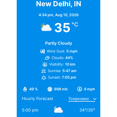
New Delhi, IN
कुमकुम भाग्य में करण लूथरा का किरदार निभाकर मशहूर हुए धीरज
धूपर को लेकर कुछ दिन पहले ही खबर आई थी कि वह बिग बॉस
4:34 pm,
Aug 10, 2026
18 का हिस्सा बनेंगे। बिग बॉस (Bigg Boss) की टीम के साथ
35
°C
उनकी बातचीत चल रही थी। उन्हें इससे पहले भी कई बार बिग
बॉस (Bigg Boss) के ऑफर मिल चुके थे, लेकिन इस बार वह शो
का हिस्सा बनने के लिए एक्साइटेड बताए जा रहे हैं।
Partly Cloudy
Wind Gust:
5 mph
सीजन के सबसे महंगे कंटेस्टेंट Dheeraj
Clouds:
44%
Visibility:
10 km
Sunrise:
5:47 am
Sunset:
7:05 pm
49 %
998 mb
4 mph
Hourly Forecast
5:00 pm
34
°
/
35
°