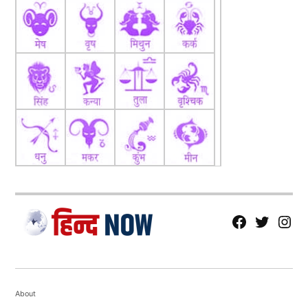
बिग बॉस 18 के कन्फर्म कंटेस्टेंट लिस्ट अभी तक सामने नहीं आई
है, लेकिन किन-किन लोगों को शो के लिए अप्रोच करने की खबर
है, जानिए यहां…
जान खान
मीरा देवेस्थले
सुरभि ज्योति
fb
Tw
tw
कनिका मान
शहीर शेख
समीर रेड्डी
दीपिका आर्या
About
सोमी अली