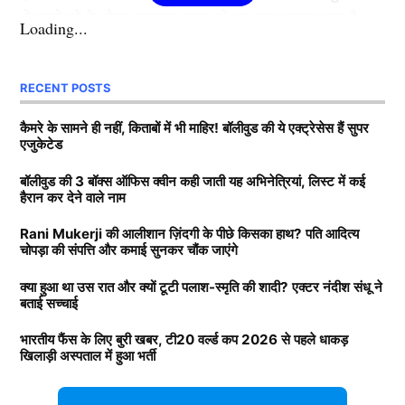
से पहले शो के होस्ट सलमान खान को एक बड़ा झटका लगा है,
Loading...
जिससे उन्हें करोड़ों का नुकसान उठाना पड़ सकता है। रिपोर्ट्स के
अनुसार, उन्हें अपने गैलेक्सी अपार्टमेंट को बेचने की नौबत आ
RECENT POSTS
सकती है।
कैमरे के सामने ही नहीं, किताबों में भी माहिर! बॉलीवुड की ये एक्ट्रेसेस हैं सुपर
बिग बॉस 18 का हिस्सा बनेंगे धीरज धूपर
एजुकेटेड
बॉलीवुड की 3 बॉक्स ऑफिस क्वीन कही जाती यह अभिनेत्रियां, लिस्ट में कई
हैरान कर देने वाले नाम
Rani Mukerji की आलीशान ज़िंदगी के पीछे किसका हाथ? पति आदित्य
चोपड़ा की संपत्ति और कमाई सुनकर चौंक जाएंगे
क्या हुआ था उस रात और क्यों टूटी पलाश-स्मृति की शादी? एक्टर नंदीश संधू ने
बताई सच्चाई
भारतीय फैंस के लिए बुरी खबर, टी20 वर्ल्ड कप 2026 से पहले धाकड़
खिलाड़ी अस्पताल में हुआ भर्ती