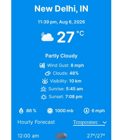
New Delhi, IN
11:39 pm,
Aug 6, 2026
27
°C
Partly Cloudy
Wind Gust:
8 mph
Clouds:
48%
Visibility:
10 km
Sunrise:
5:45 am
Sunset:
7:08 pm
86 %
1000 mb
6 mph
Hourly Forecast
12:00 am
27
°
/
27
°