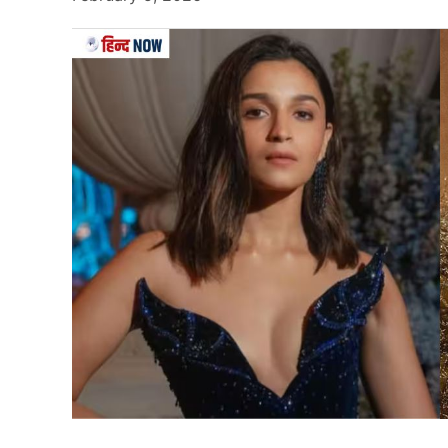
हालांकि कहा ये भी जा रहा है कि, केपी शर्मा ओली देश छ
है।
Also Read….
कौन हैं बालेन शाह? जिनकी धाक से ने
इन मंत्रियों ने दिया इस्तीफा
Anger Over Corruption And Nepotism Fuel Nepal Protest
आपको बता दें कि
नेपाल (Nepal)
सरकार के कई मंत्रियों
मंत्री रामनाथ अधिकारी भी शामिल हैं. जल आपूर्ति मंत्री 
(नेपाल कांग्रेस) गुट के मंत्री इस्तीफ़ा दे रहे हैं. गृह मं
हुए इस्तीफ़ा दे दिया था.