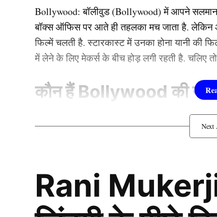
क्षेत्र से करनाली प्रांतीय विधानसभा के सदस्य भी हैं.
Bollywood:
बॉलीवुड (
Bollywood)
में आपने सलमा
बॉक्स ऑफिस पर आते ही तहलका मच जाता है. लेकिन आज
4. अस्तलक्ष्मी शाक्य
फिल्में चलती है. स्टारकास्ट में उनका होना यानी की 
में लेने के लिए मेकर्स के बीच होड़ लगी रहती है. चलिए 
कौन हैं
Bollywood की यह ह
1.दीपिका पादुकोण ( Dee
लिस्ट में पहला नाम अभिनेत्री दीपिका पादुकोण का नाम
Rani Mukerji
जाता है. दीपिका ने इंडस्ट्री को कई हिट फिल्में दी ह
(2007) से की थी. इसके बाद उन्होंने कभी पीछे मुड़ कर 
एक्सप्रेस’, ‘पद्मावत’, ‘बाजीराव मस्तानी’, और ‘पिकू’ 