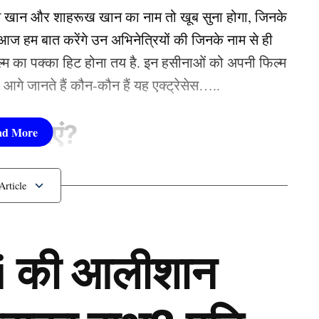
न खान और शाहरूख खान का नाम तो खूब सुना होगा, जिनके
 हम बात करेंगे उन अभिनेत्रियों की जिनके नाम से ही
फिल्म का पक्का हिट होना तय है. इन हसीनाओं को अपनी फिल्म
तो आगे जानते हैं कौन-कौन हैं यह एक्ट्रेसेस…..
सीनाएं?
pika Padukone)
 शामिल हैं. एक्ट्रेस को बॉक्स ऑफिस की सुपरस्टार कही
 की आलीशान
ै. एक्ट्रेस ने अपने करियर की शुरूआत ‘ओम शांति ओम’
नहीं देखा. दीपिका अब तक ‘ये जवानी है दीवानी’, ‘चेन्नई
जैसी कई ब्लॉकबस्टर फिल्में दे चुकी हैं. उनकी लोकप्रिय