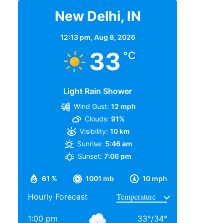
New Delhi, IN
12:13 pm,
Aug 8, 2026
33
°C
Light Rain Shower
Wind Gust:
12 mph
Clouds:
91%
Visibility:
10 km
Sunrise:
5:46 am
Sunset:
7:06 pm
61 %
1001 mb
10 mph
Hourly Forecast
1:00 pm
33
°
/
34
°