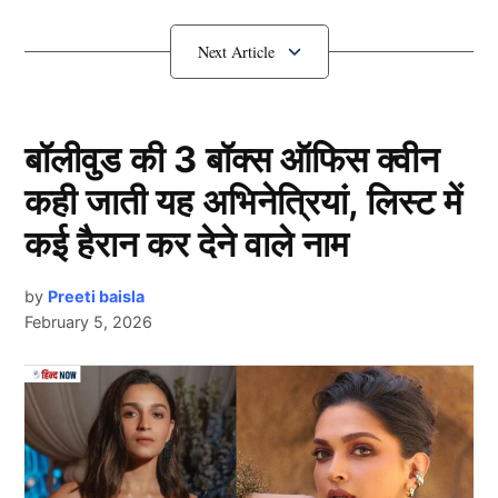
इस वर्ष यह पावन पर्व 16 अगस्त को पूरे देश में धूमधाम से मनाया
जाएगा. इस बीच, आइए आगे जानते हैं जन्माष्टमी पर पूजा के नियम
और पूरी जानकारी.
श्रीकृष्ण Janmashtami तिथि
बॉलीवुड की 3 बॉक्स ऑफिस क्वीन
कही जाती यह अभिनेत्रियां, लिस्ट में
कई हैरान कर देने वाले नाम
by
Preeti baisla
February 5, 2026
Next Article
Krishna Janmashtami 2025