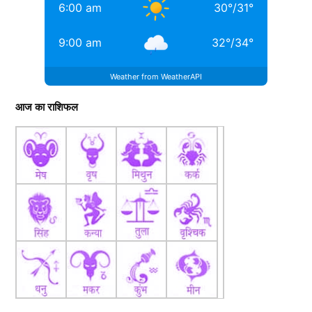
6:00 am
30
°
/
31
°
9:00 am
32
°
/
34
°
Weather from WeatherAPI
आज का राशिफल