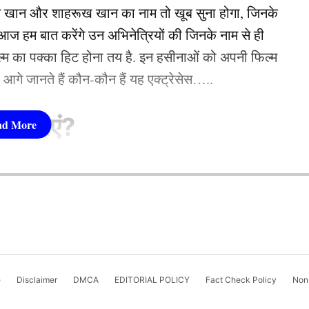
न खान और शाहरूख खान का नाम तो खूब सुना होगा, जिनके
 हम बात करेंगे उन अभिनेत्रियों की जिनके नाम से ही
फिल्म का पक्का हिट होना तय है. इन हसीनाओं को अपनी फिल्म
तो आगे जानते हैं कौन-कौन हैं यह एक्ट्रेसेस…..
र (Festival)
में बुराई पर अच्छाई की जीत और धन की देवी
ं और रंगोली से सजाया जाता है। लोग नए कपड़े पहनते हैं,
सीनाएं?
ियाँ मनाते हैं.
pika Padukone)
 शामिल हैं. एक्ट्रेस को बॉक्स ऑफिस की सुपरस्टार कही
 गोवर्धन पूजा होगी. इसे इंद्र पूजा के विकल्प के रूप में
ै. एक्ट्रेस ने अपने करियर की शुरूआत ‘ओम शांति ओम’
-बहन का प्रेम और सुरक्षा का बंधन मजबूत होता है.
नहीं देखा. दीपिका अब तक ‘ये जवानी है दीवानी’, ‘चेन्नई
e
Disclaimer
DMCA
EDITORIAL POLICY
Fact Check Policy
Non-
जैसी कई ब्लॉकबस्टर फिल्में दे चुकी हैं. उनकी लोकप्रिय
योहार