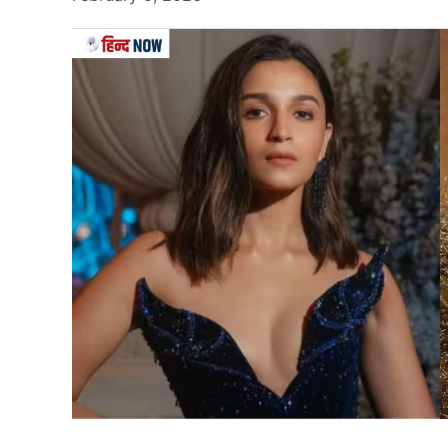
Diwali 2025
धनतेरस 2025 में 18 अक्टूबर को
त्यौहार (Festival)
म
खरीदने के साथ धन की देवी लक्ष्मी की पूजा करते हैं. म
होती है.
Also Read…
इन 4 खिलाड़ियों को BCCI ने सौंपी सत्ता
के कप्तान-उपकप्तान
नरक चतुर्दशी / छोटी दिवाली
छोटी दिवाली या नरक चतुर्दशी 20 अक्टूबर 2025 को ह
जलाकर बुराई पर अच्छाई की जीत का संदेश देते हैं. यह प
आता है.