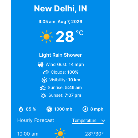
New Delhi, IN
9:05 am,
Aug 7, 2026
28
°C
Light Rain Shower
Wind Gust:
14 mph
Clouds:
100%
Visibility:
10 km
Sunrise:
5:46 am
Sunset:
7:07 pm
85 %
1000 mb
8 mph
Hourly Forecast
10:00 am
28
°
/
30
°