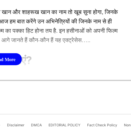
न खान और शाहरूख खान का नाम तो खूब सुना होगा, जिनके
 ऐलान, 6 बिहारी लाल को मिली जगह
 हम बात करेंगे उन अभिनेत्रियों की जिनके नाम से ही
फिल्म का पक्का हिट होना तय है. इन हसीनाओं को अपनी फिल्म
 महाराज की पत्नी?
तो आगे जानते हैं कौन-कौन हैं यह एक्ट्रेसेस…..
सीनाएं?
 तिवारी, जिन्हें गुरु माँ के नाम से भी जाना जाता है, एक
ाती हैं और अपने गाए भजनों के वीडियो सोशल मीडिया पर
pika Padukone)
ति और आशीर्वाद मिलता है.अनिरुद्धाचार्य जी के कार्यों में न
ल हैं.
 शामिल हैं. एक्ट्रेस को बॉक्स ऑफिस की सुपरस्टार कही
जिक सेवा कार्यक्रम भी शुरू किए हैं. उनका मानना है कि
ै. एक्ट्रेस ने अपने करियर की शुरूआत ‘ओम शांति ओम’
ए, चाहे वह बुजुर्ग हों या जरूरतमंद बच्चे।
नहीं देखा. दीपिका अब तक ‘ये जवानी है दीवानी’, ‘चेन्नई
e
Disclaimer
DMCA
EDITORIAL POLICY
Fact Check Policy
Non-
जैसी कई ब्लॉकबस्टर फिल्में दे चुकी हैं. उनकी लोकप्रिय