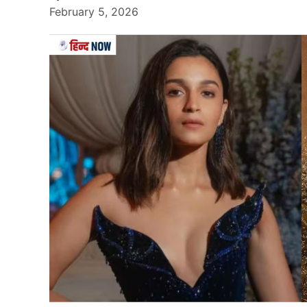
February 5, 2026
Aniruddhacharya Maharaj’S
स्वामी
अनिरुद्धाचार्य
(Aniruddhacharya) जी का जन्म 2
छोटे से गाँव रिवझा में हुआ था. बचपन से ही उनका रुझा
नाम अनिरुद्ध राम तिवारी है. अनिरुद्धाचार्य जी महाराज 
संत गिर्राज शास्त्री जी महाराज से दीक्षा ली. उनके 
वातावरण में हुआ.
बचपन में ही उन्होंने श्री राधा-कृष्ण के मंदिर में से
श्रीमद्भागवत का अध्ययन किया. उन्होंने सनातन धर्