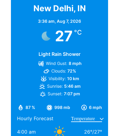
New Delhi, IN
3:36 am,
Aug 7, 2026
27
°C
Light Rain Shower
Wind Gust:
8 mph
Clouds:
72%
Visibility:
10 km
Sunrise:
5:46 am
Sunset:
7:07 pm
87 %
998 mb
6 mph
Hourly Forecast
4:00 am
26
°
/
27
°