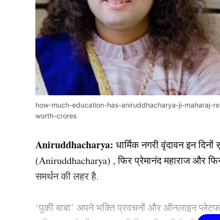
how-much-education-has-aniruddhacharya-ji-maharaj-rec
worth-crores
Aniruddhacharya:
धार्मिक नगरी वृंदावन इन दिनों सु
(Aniruddhacharya) , फिर प्रेमानंद महाराज और फिर 
समर्थन की लहर है.
‘पुकी बाबा’ अपने भक्ति प्रवचनों और ऑनलाइन प्लेटफॉर्