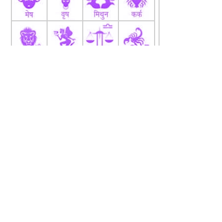
fb
Tw
tw
About
Code Of Ethics