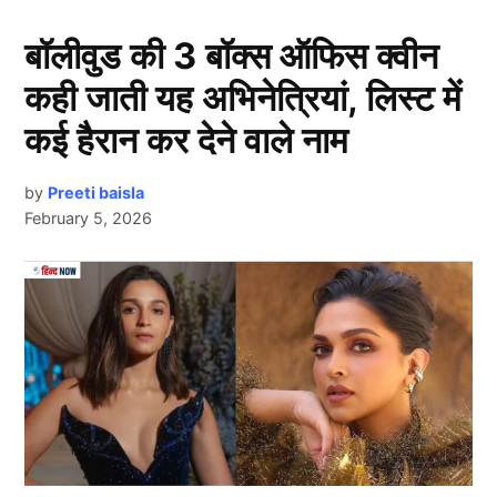
बॉलीवुड की 3 बॉक्स ऑफिस क्वीन
कही जाती यह अभिनेत्रियां, लिस्ट में
कई हैरान कर देने वाले नाम
by
Preeti baisla
February 5, 2026
Bhai Dooj
Next Article
भाई दूज (Bhai Dooj) का पर्व द्वितीया तिथि के अनुसार तय होता
है। इस साल द्वितीया तिथि 22 अक्टूबर की रात 8:16 बजे से शुरू
होकर 23 अक्टूबर की रात 10:46 बजे तक रहेगी। तिलक समारोह
के लिए शुभ मुहूर्त दोपहर 1:13 बजे से 3:28 बजे तक रहेगा। इस
दौरान बहनें अपने भाइयों के माथे पर तिलक करती हैं, उन्हें मिठाई
खिलाती हैं और लंबी उम्र तथा खुशहाली की कामना करती हैं।