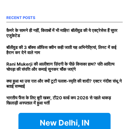
Next Article
साथ अनिल थडानी, करण जौहर और अभिषेक कपूर भी पढ़ाई कर
दोनों, की शादी रद्द होने की कई वजह सामने आई. कई रिपोर्ट्स में
चुके हैं.
RECENT POSTS
दावा किया गया कि पलाश ने स्मृति (Smriti Mandhana) को
धोखा दिया है. लेकिन क्रिकेटर ने कभी अधिकारिक तौर पर नहीं
Daughters of Bollywood Actresses: मां से भी ज्यादा
कैमरे के सामने ही नहीं, किताबों में भी माहिर! बॉलीवुड की ये एक्ट्रेसेस हैं सुपर
एजुकेटेड
बताया कि उनके मंगेतर ने धोखा दिया है. अब टीवी एक्टर नंदीश
खूबसूरत? इन 3 बॉलीवुड एक्ट्रेसेस की बेटियों ने लूटी महफिल
संधू ने बताया है कि उस रात क्या हुआ?
बॉलीवुड की 3 बॉक्स ऑफिस क्वीन कही जाती यह अभिनेत्रियां, लिस्ट में कई
बॉलीवुड की 3 सबसे बड़ी हीरोइन्स जिनकी नानी-परनानी कोठे पर
हैरान कर देने वाले नाम
नाचती थीं, नाम जानकर होगी हैरानी
Smriti Mandhana और पलाश की क्यों
Rani Mukerji की आलीशान ज़िंदगी के पीछे किसका हाथ? पति आदित्य
चोपड़ा की संपत्ति और कमाई सुनकर चौंक जाएंगे
टूटी शादी?
TAGGED:
#bollywood
Aditya chopra
Rani Mukerji
क्या हुआ था उस रात और क्यों टूटी पलाश-स्मृति की शादी? एक्टर नंदीश संधू ने
Rani Mukerji Husband
बताई सच्चाई
दरअसल, टीवी एक्टर नंदीश संधू स्मृति और पलाश की शादी में
पहुंचे थे. उस वक्त वह वेन्यू पर ही था. अब नंदीश संधू ने बताया
भारतीय फैंस के लिए बुरी खबर, टी20 वर्ल्ड कप 2026 से पहले धाकड़
खिलाड़ी अस्पताल में हुआ भर्ती
कि उस रात दोनों परिवारों के बीच क्या हुआ था. मिस मालिनी को
दिए गए इंटरव्यू में नंदीश ने पलाश पर लगे धोखे के आरोपों पर
उन्होंने कहा कि कुछ भी कहने से पहले पलाश को उनका पक्ष रखने
New Delhi, IN
का मौका देना चाहिए.