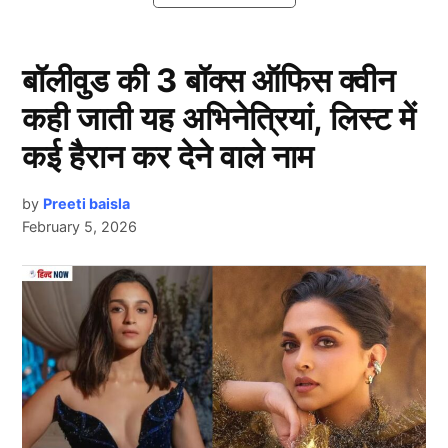
की विधि, शुभ मुहूर्त और खास नियम?
शुभ मुहूर्त
बॉलीवुड की 3 बॉक्स ऑफिस क्वीन
कही जाती यह अभिनेत्रियां, लिस्ट में
कई हैरान कर देने वाले नाम
by
Preeti baisla
February 5, 2026
Next Article
Shardiya Navratri 2025
पंडितों के अनुसार,
नवरात्रि (Navaratri 2025)
के महाअष्टमी का
पूजा मुहूर्त प्रातःकाल से ही शुरू होकर दिनभर चलता है. अष्टमी