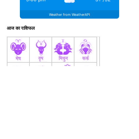
Weather from WeatherAPI
आज का राशिफल
fb
Tw
tw