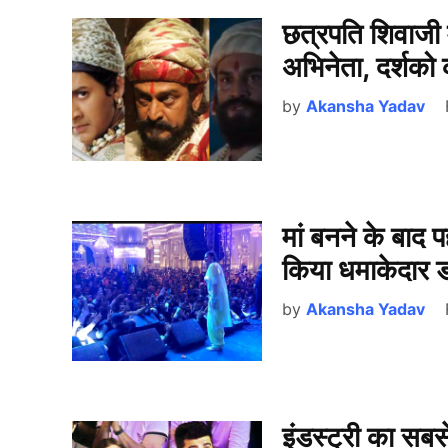
छत्रपति शिवाजी 
अभिनेता, दर्शको
by
Akansha Yadav
मां बनने के बाद 
किया धमाकेदार डा
by
Akansha Yadav
इंडस्ट्री का सबस