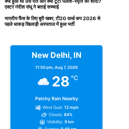
क्या हुआ था उस रात और क्यों टूटी पलाश-स्मृति की शादी?
एक्टर नंदीश संधू ने बताई सच्चाई
भारतीय फैंस के लिए बुरी खबर, टी20 वर्ल्ड कप 2026 से
पहले धाकड़ खिलाड़ी अस्पताल में हुआ भर्ती
New Delhi, IN
11:50 pm,
Aug 7, 2026
28
°C
Patchy Rain Nearby
Wind Gust:
12 mph
Clouds:
84%
Visibility:
9 km
Sunrise:
5:46 am