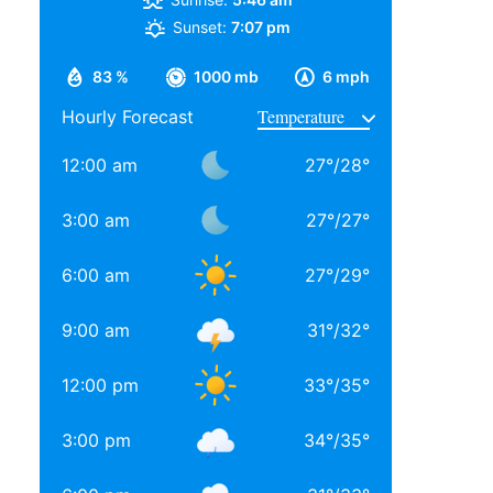
Sunset:
7:07 pm
83 %
1000 mb
6 mph
Hourly Forecast
12:00 am
27
°
/
28
°
3:00 am
27
°
/
27
°
6:00 am
27
°
/
29
°
9:00 am
31
°
/
32
°
12:00 pm
33
°
/
35
°
3:00 pm
34
°
/
35
°