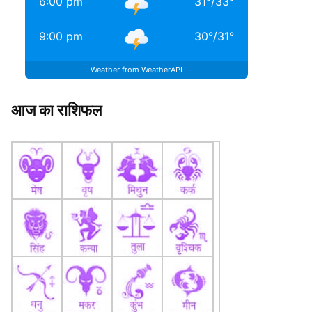
6:00 pm
31
°
/
33
°
9:00 pm
30
°
/
31
°
Weather from WeatherAPI
आज का राशिफल