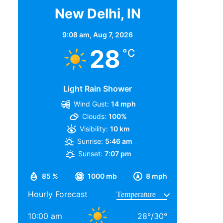
New Delhi, IN
9:08 am,
Aug 7, 2026
28
°C
Light Rain Shower
Wind Gust:
14 mph
Clouds:
100%
Visibility:
10 km
Sunrise:
5:46 am
Sunset:
7:07 pm
85 %
1000 mb
8 mph
Hourly Forecast
10:00 am
28
°
/
30
°