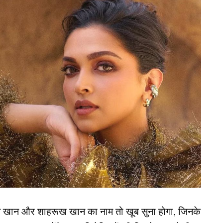
) नीरज चोपड़ा का नाम है. उन्होंने अपनी प्रेमिका और
चुप तरीके से शादी रचाई थी. इस बात की जानकारी उन्होंने
 कि दोनों की शादी 16 जनवरी को हिमाचल प्रदेश के सोलन में
 शामिल हुए थे.
layers) अनिरुद्ध श्रीकांत (Anirudh Srikkanth) का
नाथन (Samyuktha Shanmuganathan) से 27 नवंबर, 2025 को
ति-रिवाजों के साथ सात फेरे लिए थे. हालांकि, शादी में उनके
न खान और शाहरूख खान का नाम तो खूब सुना होगा, जिनके