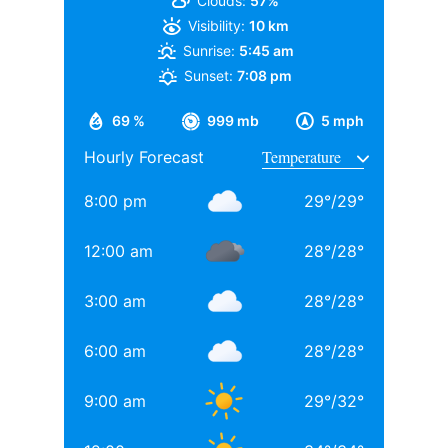
Clouds:
57%
Visibility:
10 km
Sunrise:
5:45 am
Sunset:
7:08 pm
69 %
999 mb
5 mph
Hourly Forecast
8:00 pm
29
°
/
29
°
12:00 am
28
°
/
28
°
3:00 am
28
°
/
28
°
6:00 am
28
°
/
28
°
9:00 am
29
°
/
32
°