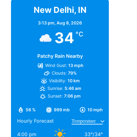
New Delhi, IN
3:13 pm,
Aug 8, 2026
34
°C
Patchy Rain Nearby
Wind Gust:
13 mph
Clouds:
79%
Visibility:
10 km
Sunrise:
5:46 am
Sunset:
7:06 pm
56 %
999 mb
10 mph
Hourly Forecast
4:00 pm
33
°
/
34
°