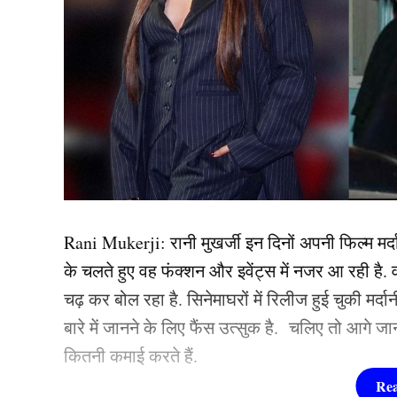
है. वहीं, श्रद्धा ने अपने करियर की शुरूआत 2010 में ‘
यह फिल्म बॉक्स ऑफिस पर कुछ खास कमाई नहीं कर पाई
जिसकी बदौलत श्रद्धा एक रात में बॉलीवुड (
Bollywo
लाडली अकेले के दम पर कई फिल्में हिट करवा चुकी है.
Daughters of Bollywood Actresses: मां से भी ज्यादा
महफिल
TAGGED:
#bollywood
Alia bhatt
Deepika Pad
Rani Mukerji: रानी मुखर्जी इन दिनों अपनी फिल्म मर्दान
के चलते हुए वह फंक्शन और इवेंट्स में नजर आ रही है. 
चढ़ कर बोल रहा है. सिनेमाघरों में रिलीज हुई चुकी मर्द
बारे में जानने के लिए फैंस उत्सुक है. चलिए तो आगे जानते 
कितनी कमाई करते हैं.