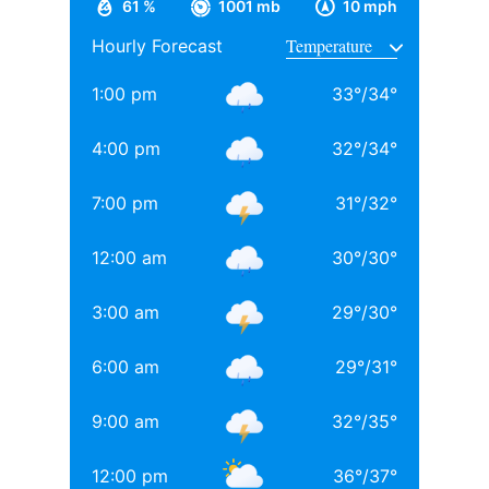
61 %
1001 mb
10 mph
ऑफ कॉमर्स एंड इकोनॉमिक्स से ग्रेजुएशन पूरा किया, जहां उनके
Hourly Forecast
साथ अनिल थडानी, करण जौहर और अभिषेक कपूर भी पढ़ाई कर
चुके हैं.
1:00 pm
33
°
/
34
°
Daughters of Bollywood Actresses: मां से भी ज्यादा
4:00 pm
32
°
/
34
°
खूबसूरत? इन 3 बॉलीवुड एक्ट्रेसेस की बेटियों ने लूटी महफिल
7:00 pm
31
°
/
32
°
बॉलीवुड की 3 सबसे बड़ी हीरोइन्स जिनकी नानी-परनानी कोठे पर
नाचती थीं, नाम जानकर होगी हैरानी
12:00 am
30
°
/
30
°
TAGGED:
#bollywood
Aditya chopra
Rani Mukerji
3:00 am
29
°
/
30
°
Rani Mukerji Husband
6:00 am
29
°
/
31
°
9:00 am
32
°
/
35
°
12:00 pm
36
°
/
37
°