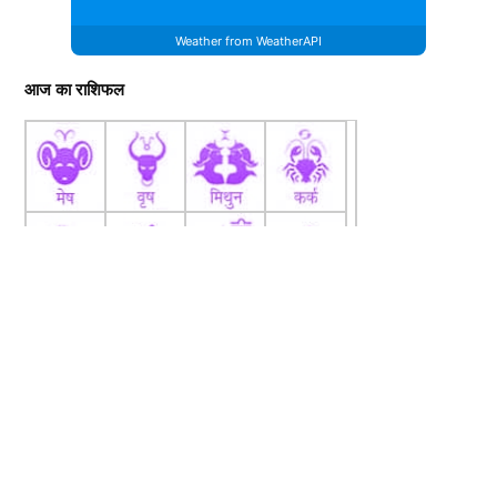
Weather from WeatherAPI
आज का राशिफल
fb
Tw
tw