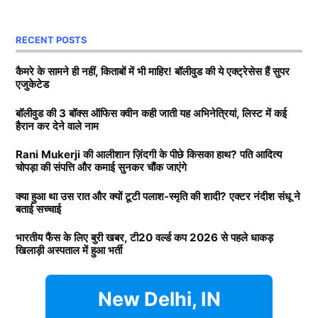
साथ अनिल थडानी, करण जौहर और अभिषेक कपूर भी पढ़ाई कर
दोनों, की शादी रद्द होने की कई वजह सामने आई. कई रिपोर्ट्स में
चुके हैं.
RECENT POSTS
दावा किया गया कि पलाश ने स्मृति (Smriti Mandhana) को
धोखा दिया है. लेकिन क्रिकेटर ने कभी अधिकारिक तौर पर नहीं
Daughters of Bollywood Actresses: मां से भी ज्यादा
कैमरे के सामने ही नहीं, किताबों में भी माहिर! बॉलीवुड की ये एक्ट्रेसेस हैं सुपर
एजुकेटेड
बताया कि उनके मंगेतर ने धोखा दिया है. अब टीवी एक्टर नंदीश
खूबसूरत? इन 3 बॉलीवुड एक्ट्रेसेस की बेटियों ने लूटी महफिल
संधू ने बताया है कि उस रात क्या हुआ?
बॉलीवुड की 3 बॉक्स ऑफिस क्वीन कही जाती यह अभिनेत्रियां, लिस्ट में कई
बॉलीवुड की 3 सबसे बड़ी हीरोइन्स जिनकी नानी-परनानी कोठे पर
हैरान कर देने वाले नाम
नाचती थीं, नाम जानकर होगी हैरानी
Smriti Mandhana और पलाश की क्यों
Rani Mukerji की आलीशान ज़िंदगी के पीछे किसका हाथ? पति आदित्य
चोपड़ा की संपत्ति और कमाई सुनकर चौंक जाएंगे
टूटी शादी?
TAGGED:
#bollywood
Aditya chopra
Rani Mukerji
क्या हुआ था उस रात और क्यों टूटी पलाश-स्मृति की शादी? एक्टर नंदीश संधू ने
Rani Mukerji Husband
बताई सच्चाई
दरअसल, टीवी एक्टर नंदीश संधू स्मृति और पलाश की शादी में
पहुंचे थे. उस वक्त वह वेन्यू पर ही था. अब नंदीश संधू ने बताया
भारतीय फैंस के लिए बुरी खबर, टी20 वर्ल्ड कप 2026 से पहले धाकड़
खिलाड़ी अस्पताल में हुआ भर्ती
कि उस रात दोनों परिवारों के बीच क्या हुआ था. मिस मालिनी को
दिए गए इंटरव्यू में नंदीश ने पलाश पर लगे धोखे के आरोपों पर
उन्होंने कहा कि कुछ भी कहने से पहले पलाश को उनका पक्ष रखने
New Delhi, IN
का मौका देना चाहिए.