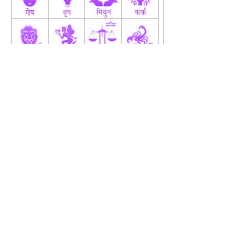
fb
Tw
tw
About
Code Of Ethics