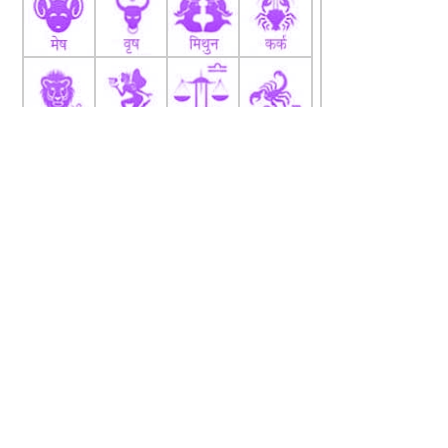
fb
Tw
tw
About
Code Of Ethics