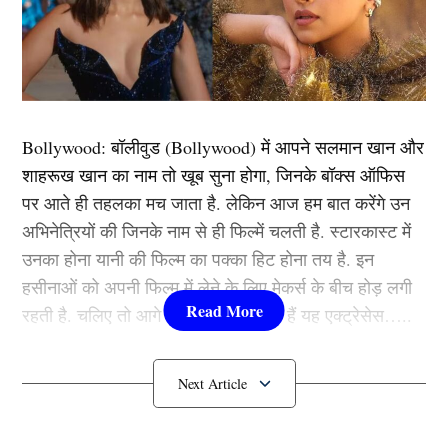
“अपने करीबी लोगों से गहन परामर्श के बाद मैंने अंतर्राष्ट्रीय और
प्रथम श्रेणी क्रिकेट से संन्यास लेने का फैसला किया है।
पीसीबी, मेरे परिवार, कोचों, सलाहकारों, टीम के साथियों,
प्रशंसकों और मेरा समर्थन करने वाले सभी लोगों को बहुत-बहुत
धन्यवाद। हालांकि, मैं घरेलू क्रिकेट का वाइट बॉल फॉर्मेट और
फ्रेंचाइजी क्रिकेट खेलना जारी रखूंगा।”
Bollywood:
बॉलीवुड (
Bollywood)
में आपने सलमान खान और
शाहरूख खान का नाम तो खूब सुना होगा, जिनके बॉक्स ऑफिस
पर आते ही तहलका मच जाता है. लेकिन आज हम बात करेंगे उन
यह भी पढ़ें:
VIDEO: विकलांग पाकिस्तानी फैन के लिए विराट
अभिनेत्रियों की जिनके नाम से ही फिल्में चलती है. स्टारकास्ट में
कोहली ने किया ऐसा काम, देखकर 140 करोड़ भारतवासी ठोक रहे
उनका होना यानी की फिल्म का पक्का हिट होना तय है. इन
हैं सलाम
हसीनाओं को अपनी फिल्म में लेने के लिए मेकर्स के बीच होड़ लगी
रहती है. चलिए तो आगे जानते हैं कौन-कौन हैं यह एक्ट्रेसेस…..
ऐसा रहा है अंतर्राष्ट्रीय करियर
कौन हैं
Bollywood की यह हसीनाएं?
1.दीपिका पादुकोण ( Deepika