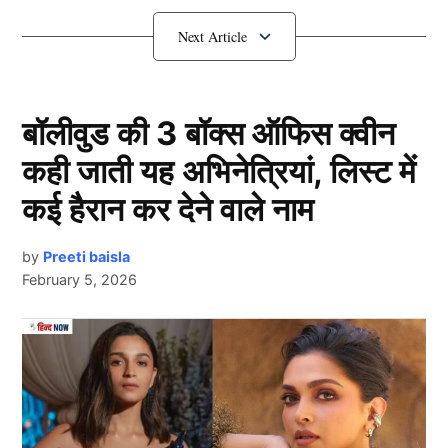
गंभीर ने तय किए
Asia Cup 2025
के
कप्तान-उपकप्तान
बॉलीवुड की 3 बॉक्स ऑफिस क्वीन
कही जाती यह अभिनेत्रियां, लिस्ट में
कई हैरान कर देने वाले नाम
by
Preeti baisla
February 5, 2026
खबरों की मानें तो टीम इंडिया के कोच गौतम गंभीर एशिया कप
Next Article
2025 (Asia Cup 2025) के लिए टीम की कप्तानी श्रेयस अय्यर
को सौंप सकते हैं। अय्यर ने आईपीएल 2025 (IPL 2025) में
पंजाब किंग्स की कमान संभाली थी।