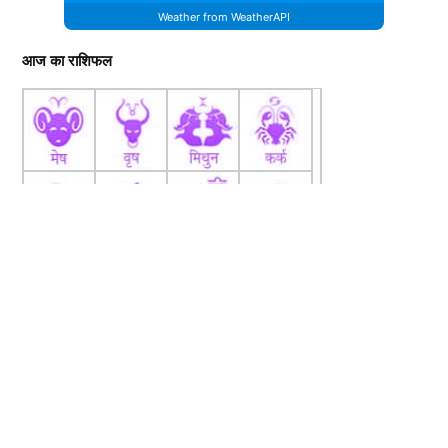
Weather from WeatherAPI
आज का राशिफल
fb
Tw
tw