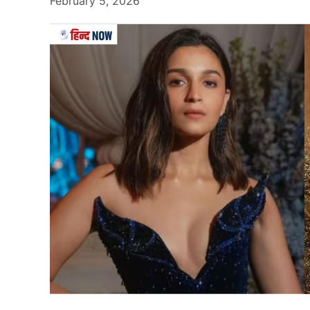
February 5, 2026
Cricketer
दरअसल, हम जिस क्रिकेटर की बात कर रहे है, वो भार
सिंह है। आपको बता दें, हरजस सिंह ने न्यू साउथ वेल्स प
चौंका दिया है। उन्होंने वनडे क्रिकेट में तिहरा शतक 
सिडनी के खिलाफ वेस्टर्न सबर्ब्स की ओर से खेलते हुए 
बल्ले से 35 गगनचुंबी छक्के निकले, जो उनकी विस्फोट
पूरे क्रिकेट जगत का ध्यान अपनी ओर खींच लिया है।
यह भी पढ़ें:
तीनों फॉर्मेट में शतक लगाने वाले सबसे कम 
चौकों-छक्कों की बरसात