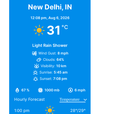
New Delhi, IN
12:08 pm,
Aug 6, 2026
31
°C
Light Rain Shower
Wind Gust:
8 mph
Clouds:
64%
Visibility:
10 km
Sunrise:
5:45 am
Sunset:
7:08 pm
67 %
1000 mb
6 mph
Hourly Forecast
1:00 pm
28
°
/
29
°