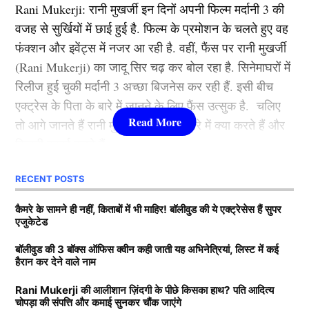
आईपीएल 2025 के लिए DC की स्क्वाड –
Rani Mukerji: रानी मुखर्जी इन दिनों अपनी फिल्म मर्दानी 3 की
2012 से की थी. इस फिल्म के बाद उन्होंने ऐसी उड़ान भरी की
वजह से सुर्खियों में छाई हुई है. फिल्म के प्रमोशन के चलते हुए वह
कभी रूकी ही नहीं. गंगुबाई, आर आर आर, राजी, ब्रह्मास्त्र जैसी
फंक्शन और इवेंट्स में नजर आ रही है. वहीं, फैंस पर रानी मुखर्जी
फिल्मों से आलिया भट्ट बॉलीवुड की क्वीन बन बैठी. माना जाता है
(Rani Mukerji) का जादू सिर चढ़ कर बोल रहा है. सिनेमाघरों में
कि जिस भी फिल्म से आलिया भट्टा का नाम जुड़ता है उसका हिट
रिलीज हुई चुकी मर्दानी 3 अच्छा बिजनेस कर रही हैं. इसी बीच
होना तय है.
एक्ट्रेस के पिता के बारे में जानने के लिए फैंस उत्सुक है. चलिए
तो आगे जानते हैं रानी मुखर्जी के पिता के बारे में क्या करते हैं और
3.श्रद्धा कपूर ( Shraddha Kapoor )
कितनी कमाई करते हैं.
लिस्ट में तीसरे नंबर पर शक्ति कपूर की बेटी श्रद्धा कपूर मौजूद है.
RECENT POSTS
Rani Mukerji के पति के पास कितनी
उन्होंने कई हिट फिल्में की है. खूबसूरती के साथ फैंस श्रद्धा को
संपत्ति?
कैमरे के सामने ही नहीं, किताबों में भी माहिर! बॉलीवुड की ये एक्ट्रेसेस हैं सुपर
उनकी एक्टिंग की वजह से भी काफी पसंद करते हैं. उनकी
एजुकेटेड
मासूमियत और सादगी सभी को पसंद आती है. वहीं, श्रद्धा ने अपने
Delhi Capitals
बता दें कि रानी मुखर्जी (Rani Mukerji) के पति का नाम आदित्य
बॉलीवुड की 3 बॉक्स ऑफिस क्वीन कही जाती यह अभिनेत्रियां, लिस्ट में कई
करियर की शुरूआत 2010 में ‘तीन पत्ती’ (Teen Patti) फ़िल्म से
हैरान कर देने वाले नाम
चोपड़ा है. वह करोड़ों की संपत्ति के मालिक हैं. मीडिया रिपोर्ट्स का
अक्षर पटेल, कुलदीप यादव, अभिषेक पोरेल, केएल राहुल, ट्रिस्टन
की थी. हालांकि, उनकी यह फिल्म बॉक्स ऑफिस पर कुछ खास
दावा है कि आदित्य के पास 7200-7500 करोड़ की संपत्ति है. रानी
स्टब्स, मिचेल स्टार्क, हैरी ब्रूक, जेक फ्रेजर-मैकगर्क, टी.
कमाई नहीं कर पाई. वहीं, साल 2013 में आई रोमांटिक फिल्म
Rani Mukerji की आलीशान ज़िंदगी के पीछे किसका हाथ? पति आदित्य
चोपड़ा की संपत्ति और कमाई सुनकर चौंक जाएंगे
के मुखर्जी मशहूर फिल्म प्रोड्यूसर है. जिसकी बदौलत वह हर