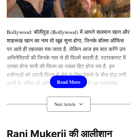
उन्होंने ऑक्शन के दौरान 14 करोड़ रुपये खर्च कर केएल राहुल
(KL Rahul) को अपने खेमे में शामिल किया। इसके बाद से ही
माना जा रहा था कि राहुल आईपीएल 2025 में दिल्ली की अगुवाई
करते हुए नजर आएंगे। मगर लगता है कि डीसी की रणनीति कुछ
Bollywood:
बॉलीवुड (
Bollywood)
में आपने सलमान खान और
और है। आइये आपको इस मामले की विस्तार से जानकारी देते हैं।
शाहरूख खान का नाम तो खूब सुना होगा, जिनके बॉक्स ऑफिस
पर आते ही तहलका मच जाता है. लेकिन आज हम बात करेंगे उन
यह भी पढ़ें:
बिना शादी किए दूसरी बार प्रेग्रनेंट हैं अक्षय कुमार
अभिनेत्रियों की जिनके नाम से ही फिल्में चलती है. स्टारकास्ट में
की हीरोइन, खास अंदाज में फैंस के साथ शेयर की खुशखबरी
उनका होना यानी की फिल्म का पक्का हिट होना तय है. इन
हसीनाओं को अपनी फिल्म में लेने के लिए मेकर्स के बीच होड़ लगी
यह खिलाड़ी संभालेंगे DC की कमान
रहती है. चलिए तो आगे जानते हैं कौन-कौन हैं यह एक्ट्रेसेस…..
कौन हैं
Bollywood की यह हसीनाएं?
1.दीपिका पादुकोण ( Deepika
Padukone)
Rani Mukerji की आलीशान