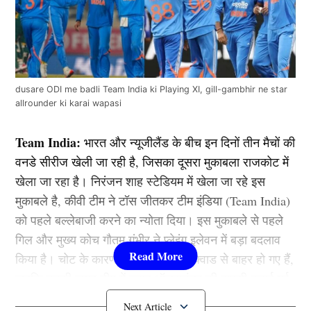
dusare ODI me badli Team India ki Playing XI, gill-gambhir ne star
allrounder ki karai wapasi
Team India:
भारत और न्यूजीलैंड के बीच इन दिनों तीन मैचों की
वनडे सीरीज खेली जा रही है, जिसका दूसरा मुकाबला राजकोट में
खेला जा रहा है। निरंजन शाह स्टेडियम में खेला जा रहे इस
मुकाबले है, कीवी टीम ने टॉस जीतकर टीम इंडिया (Team India)
को पहले बल्लेबाजी करने का न्योता दिया। इस मुकाबले से पहले
गिल और मुख्य कोच गौतम गंभीर ने प्लेइंग इलेवन में बड़ा बदलाव
किया है। चोट के कारण वॉशिंगटन सुंदर स्क्वाड से बाहर हो गए हैं,
जबकि उनकी जगह टीम में स्टार ऑलराउंडर की वापसी कराई गई
है।