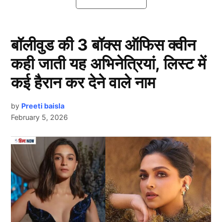
दूसरे वनडे में बदली Team India की प्लेइंग
XI
बॉलीवुड की 3 बॉक्स ऑफिस क्वीन
कही जाती यह अभिनेत्रियां, लिस्ट में
कई हैरान कर देने वाले नाम
by
Preeti baisla
February 5, 2026
Next Article
Team India
भारत और न्यूजीलैंड के बीच जारी वनडे सीरीज के दूसरे मुकाबले में
टीम इंडिया (Team India) बदलाव के साथ उतरी है। आपको बता
दें, प्लेइंग इलेवन में वाशिंगटन सुंदर की जगह नीतीश कुमार रेड्डी