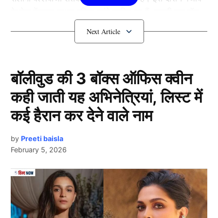
के तेज गेंदबाज नाथन एलिस महंगे साबित हुए हैं, उनकी एक बॉल
पर फाफ डु प्लेसिस (Faf du Plessis) ने एक शानदार छक्का भी
जड़ा।
फाफ ने छक्के ने उड़ाए करण के होश
बॉलीवुड की 3 बॉक्स ऑफिस क्वीन
कही जाती यह अभिनेत्रियां, लिस्ट में
कई हैरान कर देने वाले नाम
by
Preeti baisla
February 5, 2026
Next Article
Faf Du Plessis ने ठोका बड़ा छक्का, वीडियो हुआ तेजी से वायरल