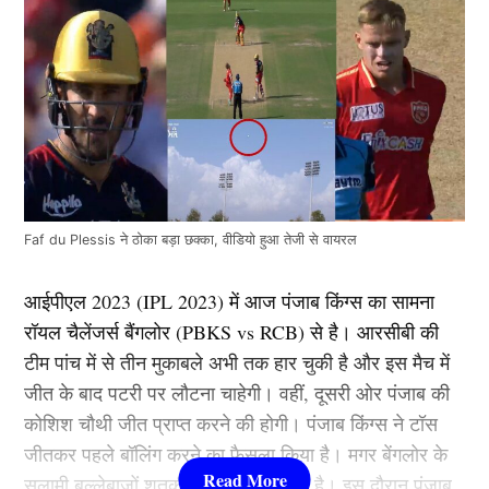
Faf du Plessis ने ठोका बड़ा छक्का, वीडियो हुआ तेजी से वायरल
आईपीएल 2023 (IPL 2023) में आज पंजाब किंग्स का सामना
रॉयल चैलेंजर्स बैंगलोर (PBKS vs RCB) से है। आरसीबी की
टीम पांच में से तीन मुकाबले अभी तक हार चुकी है और इस मैच में
जीत के बाद पटरी पर लौटना चाहेगी। वहीं, दूसरी ओर पंजाब की
कोशिश चौथी जीत प्राप्त करने की होगी। पंजाब किंग्स ने टॉस
जीतकर पहले बॉलिंग करने का फैसला किया है। मगर बेंगलोर के
सलामी बल्लेबाजों शतकीय साझेदारी कर दी है। इस दौरान पंजाब