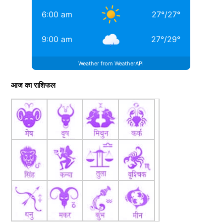
6:00 am
27
°
/
27
°
9:00 am
27
°
/
29
°
Weather from WeatherAPI
आज का राशिफल