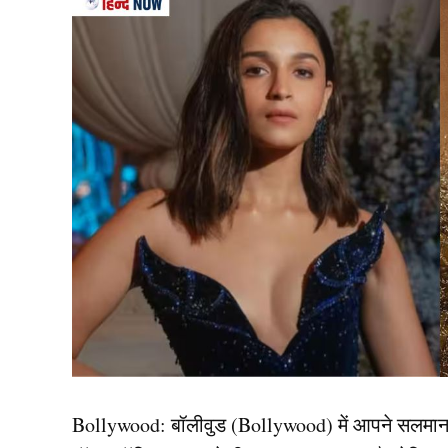
— Virat Kohli Fan Club (@TeamVirat)
Januar
सोशल मीडिया पर फैंस परेशान हैं, और विराट कोहली के 
यूजर्स का दावा है कि विराट कोहली के भाई विकास कोहल
उठता है कि दोनों का अकाउंट किसी ग्लिच की वजह से 
कि शायद कोहली ने अपना इंस्टा अकाउंट खुद डिलीट य
जानकारी सामने नहीं आई है. यह तो आने वाला वक्त ही
रिकवर हुआ इंस्टाग्राम अकाउं
Bollywood:
बॉलीवुड (
Bollywood)
में आपने सलमा