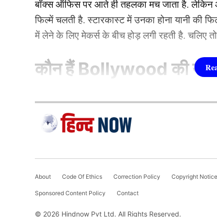
बॉक्स ऑफिस पर आते ही तहलका मच जाता है. लेकिन आज
फिल्में चलती है. स्टारकास्ट में उनका होना यानी की 
में लेने के लिए मेकर्स के बीच होड़ लगी रहती है. चलिए 
कौन हैं
Bollywood की यह ह
1.दीपिका पादुकोण ( Dee
लिस्ट में पहला नाम अभिनेत्री दीपिका पादुकोण का नाम
जाता है. दीपिका ने इंडस्ट्री को कई हिट फिल्में दी ह
View this post on Instagram
(2007) से की थी. इसके बाद उन्होंने कभी पीछे मुड़ कर 
About
Code Of Ethics
Correction Policy
Copyright Notic
एक्सप्रेस’, ‘पद्मावत’, ‘बाजीराव मस्तानी’, और ‘पिकू’ 
Sponsored Content Policy
Contact
फिल्मों में ‘कॉकटेल’, ‘छपाक’, ‘पठान’, ‘जवान’ और 
© 2026 Hindnow Pvt Ltd. All Rights Reserved.