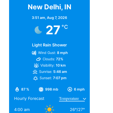
New Delhi, IN
3:51 am,
Aug 7, 2026
27
°C
Light Rain Shower
Wind Gust:
8 mph
Clouds:
72%
Visibility:
10 km
Sunrise:
5:46 am
Sunset:
7:07 pm
87 %
998 mb
6 mph
Hourly Forecast
4:00 am
26
°
/
27
°