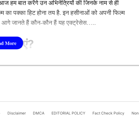
 हम बात करेंगे उन अभिनेत्रियों की जिनके नाम से ही
फिल्म का पक्का हिट होना तय है. इन हसीनाओं को अपनी फिल्म
तो आगे जानते हैं कौन-कौन हैं यह एक्ट्रेसेस…..
सीनाएं?
pika Padukone)
 शामिल हैं. एक्ट्रेस को बॉक्स ऑफिस की सुपरस्टार कही
ै. एक्ट्रेस ने अपने करियर की शुरूआत ‘ओम शांति ओम’
नहीं देखा. दीपिका अब तक ‘ये जवानी है दीवानी’, ‘चेन्नई
e
Disclaimer
DMCA
EDITORIAL POLICY
Fact Check Policy
Non-
जैसी कई ब्लॉकबस्टर फिल्में दे चुकी हैं. उनकी लोकप्रिय
‘कल्कि 2898 AD’ भी शामिल है.